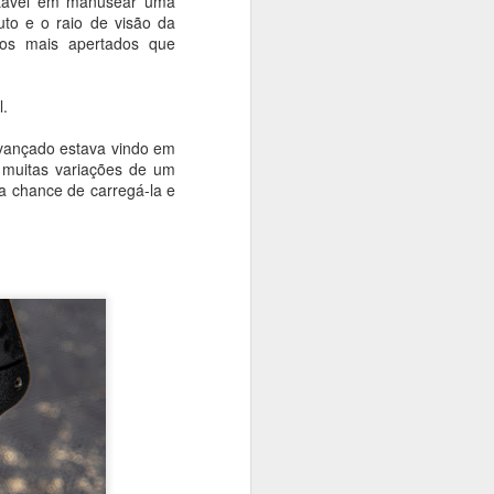
ortável em manusear uma
to e o raio de visão da
pos mais apertados que
l.
avançado estava vindo em
o muitas variações de um
a chance de carregá-la e
amenta seus
latório de 24 meses que
nave da Eve progride em