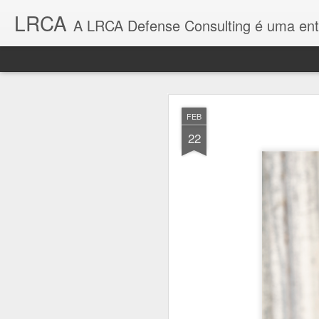
LRCA
A LRCA Defense Consulting é uma entidade sem fins lucrativos que se de
Brasil e Suéc
AUG
FEB
6
22
Documento firmado
relações bilaterais