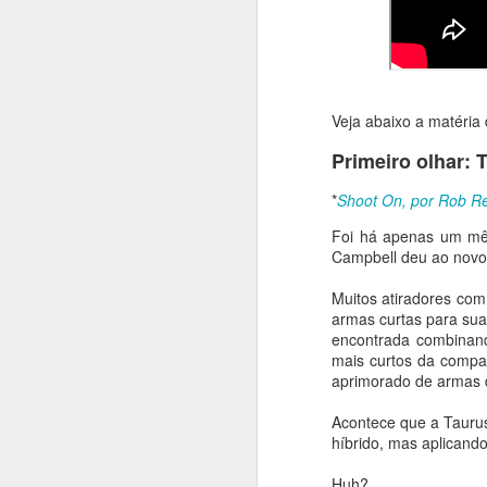
Entre as estruturas 
Aérea de Anápolis, 
sueca às instalaçõe
onde a primeira aero
Em contrapartida, o
Veja abaixo a matéria
transporte tático Em
Primeiro olhar:
conjuntamente na p
entrada em vigor, e
*
Shoot On, por Rob Re
Defesa entre os dois
Foi há apenas um mês
Novas frentes de c
Campbell deu ao nov
Além da parceria aer
Muitos atiradores co
frentes de cooperaç
armas curtas para sua
sistemas de aeronav
encontrada combinan
cadeias de suprime
mais curtos da compa
delegações dos dois 
aprimorado de armas d
e em feiras e exposiç
Acontece que a Taurus
O plano de ação enc
híbrido, mas aplicando
identificação de opo
subconjuntos, matéri
Huh?