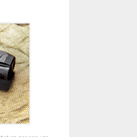
al e industrial para
entivar parcerias de
dos dois países, com
ação suecas.
álogo Político-Militar
da continuidade dos
é mencionado o grupo
 da Defesa da Suécia,
países em novembro de
de diálogo político,
l, combate ao crime
não cria obrigações
 anuais do Mecanismo
lmo.
Suécia