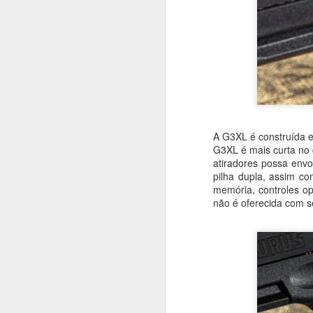
A G3XL é construída 
G3XL é mais curta no 
atiradores possa env
pilha dupla, assim c
memória, controles op
não é oferecida com s