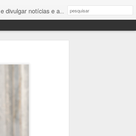
listas e nem este é um blog jornalístico.
m defesa:
a bicentenário das
rones e ciberespaço