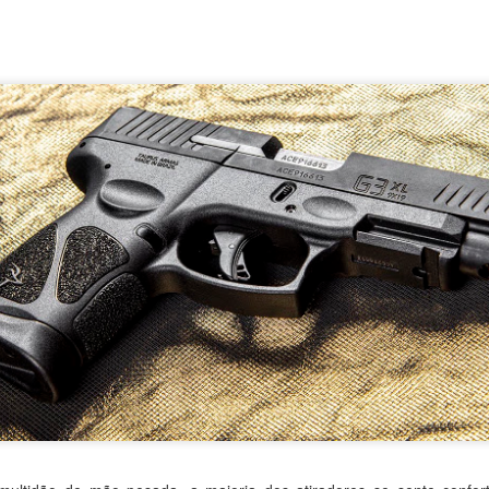
manifestaram intenção de fortalecer a cooperação institucion
nto contínuo e previsível de armamentos e munições, e de inc
ntures
e o codesenvolvimento de tecnologias entre empresas 
ento das capacidades de Defesa Total e da estrutura de mobiliz
titucional, o documento reforça a importância das reuniões do Di
hecido como Diálogo 2+2 e estabelecido em 2015, bem como 
 Executivo de Alto Nível (CAE) entre os dois países. Também 
pelo Ministério da Defesa do Brasil, pela FAB e pelo Ministério
arta de intenções assinada pelos ministros da Defesa dos dois 
.
 amplo
esa integra um plano de ação mais amplo, que também trata 
mentos, ciência e tecnologia, desenvolvimento sustentáve
ração cultural. Segundo o próprio texto, o documento 
lantes, e sua implementação será acompanhada nas reuniões
s Políticas, realizadas de forma alternada em Brasília e Estoco
Postado há
16 hours ago
por
LRCA Defense Consulting
dores:
A-29 Super Tucano
C-390 Millennium
Embraer
F-39E Gripen