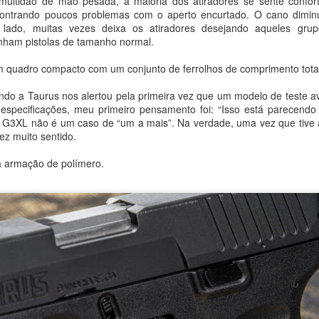
multidão de mão pesada, a maioria dos atiradores se sente conf
contrando poucos problemas com o aperto encurtado. O cano diminu
o lado, muitas vezes deixa os atiradores desejando aqueles gru
ham pistolas de tamanho normal.
0
Adicionar um comentário
 quadro compacto com um conjunto de ferrolhos de comprimento tota
ndo a Taurus nos alertou pela primeira vez que um modelo de teste 
s especificações, meu primeiro pensamento foi: “Isso está parecend
a G3XL não é um caso de “um a mais”. Na verdade, uma vez que tive 
fez muito sentido.
ro voo comercial do Eve 100: como o Brasil regul
futuros vertiportos
 armação de polímero.
UrbanV, Eve Air Mobility e outros parceiros avançam em projeto regu
e eVTOLs em dois aeroportos urbanos, enquanto a certificação da aero