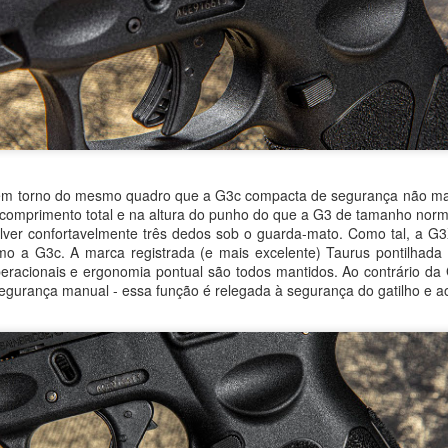
em torno do mesmo quadro que a G3c compacta de segurança não manu
comprimento total e na altura do punho do que a G3 de tamanho norm
olver confortavelmente três dedos sob o guarda-mato. Como tal, a 
omo a G3c. A marca registrada (e mais excelente) Taurus pontilhad
eracionais e ergonomia pontual são todos mantidos. Ao contrário da
egurança manual - essa função é relegada à segurança do gatilho e ao