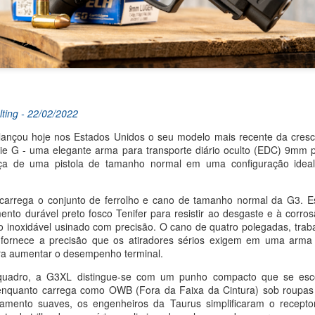
ting - 22/02/2022
lançou hoje nos Estados Unidos o seu modelo mais recente da cresce
ie G - uma elegante arma para transporte diário oculto (EDC) 9mm p
nça de uma pistola de tamanho normal em uma configuração ideal
arrega o conjunto de ferrolho e cano de tamanho normal da G3. Es
 - 07/
08/2026
to durável preto fosco Tenifer para resistir ao desgaste e à corrosã
cios Estrangeiros da Suécia, Maria Malmer Stenergard, este
 inoxidável usinado com precisão. O cano de quatro polegadas, trab
ara uma visita oficial que resultou na assinatura, com o chanc
, fornece a precisão que os atiradores sérios exigem em uma arma
ara aumentar o desempenho terminal.
 intitulado Parceria Estratégica Brasil–Suécia, plano de ação p
rais. O ato, publicado pelo Ministério das Relações Exterior
uadro, a G3XL distingue-se com um punho compacto que se esc
lebra os duzentos anos do estabelecimento de relações diplom
nquanto carrega como OWB (Fora da Faixa da Cintura) sob roupas c
1826, e estabelece diretrizes para o aprofundamento da parceri
namento suaves, os engenheiros da Taurus simplificaram o recept