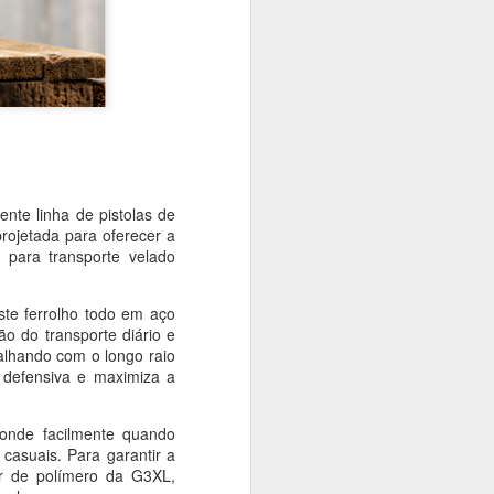
nte linha de pistolas de
rojetada para oferecer a
 para transporte velado
te ferrolho todo em aço
o do transporte diário e
ve em Brasília nesta
alhando com o longo raio
eler brasileiro Mauro
 defensiva e maximiza a
ara o terceiro século
es (MRE) como Nota à
onde facilmente quando
áticas entre os dois
asuais. Para garantir a
a em oito áreas, entre
or de polímero da G3XL,