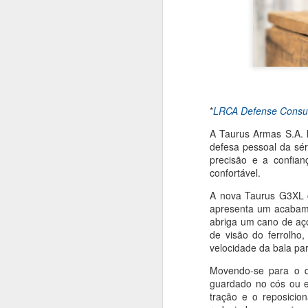
*
LRCA Defense Consul
A Taurus Armas S.A. 
defesa pessoal da sér
precisão e a confia
confortável.
A nova Taurus G3XL c
*
LRCA Defense Consulting
apresenta um acabamen
A ministra dos Negó
abriga um cano de aço
quarta-feira (5/8) p
de visão do ferrolho
velocidade da bala p
Vieira, do documento
das relações bilate
Movendo-se para o q
Imprensa nº 258, ce
guardado no cós ou e
países, iniciadas em 
tração e o reposicio