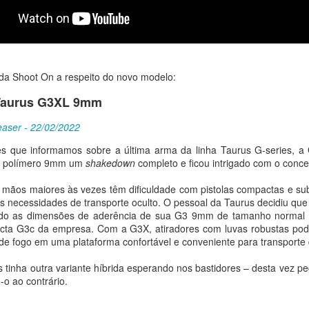
industriais citadas no acordo estão a unidade de apoio da S
a planta de produção erguida em São Bernardo do Campo e a i
s da Embraer em Gavião Peixoto, onde funciona a linha de 
nave nacional foi concluída em 2026.
 documento saúda a aquisição, pela Suécia, de quatro aero
 da Shoot On a respeito do novo modelo:
braer C-390 em outubro de 2025, e registra a intenção dos d
 Taurus G3XL 9mm
romoção do Gripen e do C-390 em terceiros mercados. O at
m setembro de 2025, do Protocolo sobre Controle de Expor
aser - 22/02/2022
 países, assinado em Brasília em 8 de novembro de 2022.
 que informamos sobre a última arma da linha Taurus G-series, a
ooperação e
integração entre as bases industriais de defesa
o polímero 9mm um
shakedown
completo e ficou intrigado com o concei
onáutica, já consolidada, Brasil e Suécia sinalizaram inten
m mãos maiores às vezes têm dificuldade com pistolas compactas e 
ão em material de defesa, incluindo veículos blindados, a
s necessidades de transporte oculto. O pessoal da Taurus decidiu que
es não tripuladas (UAS) e de combate a esses sistemas (C-
do as dimensões de aderência de sua G3 9mm de tamanho normal c
nto, espaço e ciberespaço. O texto prevê ainda o incentiv
cta G3c da empresa. Com a G3X, atiradores com luvas robustas pode
países em atividades de treinamento, no desenvolvimento de 
e fogo em uma plataforma confortável e conveniente para transporte d
ões do setor de defesa.
 tinha outra variante híbrida esperando nos bastidores – desta vez 
oraja a integração entre as bases industriais de defesa do
-o ao contrário.
rtunidades para que empresas brasileiras atuem como fornece
as-primas e tecnologias de uso dual nas cadeias de supriment