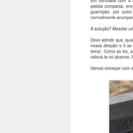
Em contraste com a 
pistola compacta, en
guarnição, por outr
normalmente acompan
A solução? Mesclar um
Devo admitir que, qua
nossa direção e li a
tema”. Como se viu, 
colocá-la no alcance, 
Antes do primei
AUG
5
Vamos começar com a
ANAC, PAX Aeroportos, 
testa infraestrutura d
paralelo