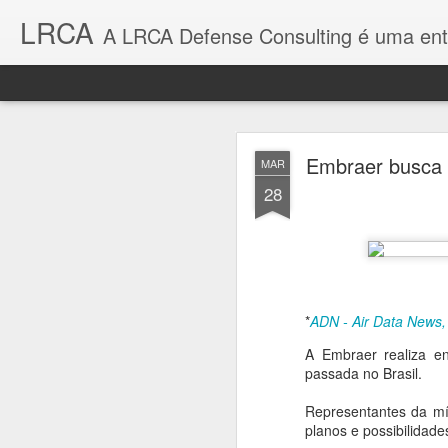
LRCA
A LRCA Defense Consulting é uma entidade sem fins lucrativos que se de
Brasil e Suéc
AUG
Embraer busca 
MAR
6
28
Documento firmado
relações bilaterais
*
ADN - Air Data News,
A Embraer realiza e
passada no Brasil.
Representantes da míd
planos e possibilidade