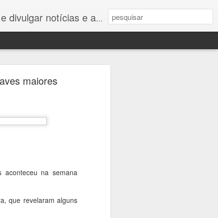
listas e nem este é um blog jornalístico.
m defesa:
aves maiores
a bicentenário das
rones e ciberespaço
os aconteceu na semana
ra, que revelaram alguns