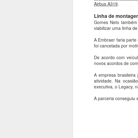
elas a cooperação em 
Airbus A319
.
Brasil e Suécia reaf
Linha de montage
outubro de 2014 ent
Gomes Neto também f
Brasileira (FAB), de
viabilizar uma linha d
As partes elogiaram 
a consolidação da i
A Embraer faria parte 
foi cancelada por mot
O texto também cele
primeiro Gripen E pro
De acordo com veícul
2026 na fábrica da S
novos acordos de com
presença do ministro
A empresa brasileira
atividade. Na ocasi
O plano de ação reco
executiva, o Legacy, n
seu homólogo sueco,
uma emenda ao contr
A parceria conseguiu 
modo a atender requi
criação de um centr
equipamentos aplicá
que, segundo o docu
ampliação de capacid