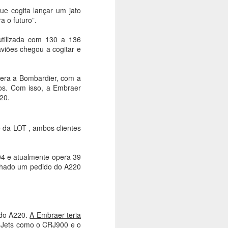
e cogita lançar um jato
 o futuro”.
utilizada com 130 a 136
aviões chegou a cogitar e
 era a Bombardier, com a
nos. Com isso, a Embraer
20.
 da LOT , ambos clientes
004 e atualmente opera 39
ve em Brasília nesta
echado um pedido do A220
eler brasileiro Mauro
ara o terceiro século
es (MRE) como Nota à
áticas entre os dois
 do A220.
A Embraer teria
a em oito áreas, entre
E-Jets como o CRJ900 e o