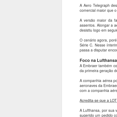
A Aero Telegraph des
comercial maior que o
A versão maior da fa
assentos. Alongar a a
desistiu logo em segui
O cenário agora, poré
Série C. Nesse ínter
passa a disputar enco
Foco na Lufthansa
A Embraer também com
da primeira geração d
*
LRCA Defense Consulting
A companhia aérea pol
A ministra dos Negó
aeronaves da Embraer
quarta-feira (5/8) p
com a companhia aére
Vieira, do documento
das relações bilate
Acredita-se que a LOT
Imprensa nº 258, ce
A Lufthansa, por sua 
países, iniciadas em 
sugerido um pedido c