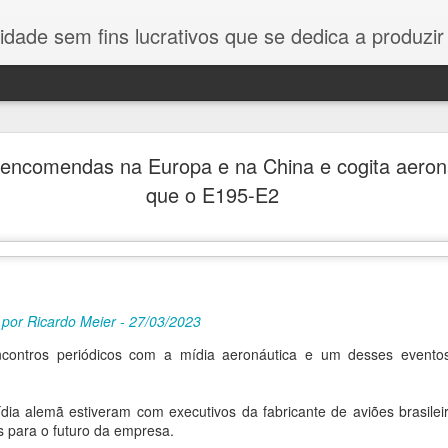
dica a produzir e divulgar notícias e análises sobre as Empresas de Defesa. Não somos jorna
ia assinam plano de ação ampliando cooperação e
encomendas na Europa e na China e cogita aeron
Gripen, C-390 e novas frentes
que o E195-E2
 em Brasília durante visita da chanceler sueca celebr
 e abre novas frentes industriais em blindados, munições, d
 por Ricardo Meier - 27/03/2023
ncontros periódicos com a mídia aeronáutica e um desses event
ia alemã estiveram com executivos da fabricante de aviões brasilei
s para o futuro da empresa.