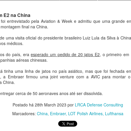
defesa, tratada no capítulo III do texto.
irmaram, no documento, a satisfação com o andamento do cont
m E2 na China
re o governo brasileiro e a Saab, relativo ao Programa FX G
oi entrevistado pela Aviation & Week e admitiu que uma grande 
stinado à modernização e ao reequipamento da frota de caças 
e montagem final na China.
a continuidade das entregas das 36 aeronaves Gripen F-39 adq
ntegração do programa na Base Aérea de Anápolis.
de uma visita oficial do presidente brasileiro Luiz Lula da Silva à Ch
ivos médicos.
bra dois marcos recentes do programa: a apresentação, em 25 
duzido em território brasileiro, e a cerimônia de
roll-out
, reali
os do país, era
esperado um pedido de 20 jatos E2
, o primeiro em
aab em Linköping, do primeiro Gripen F destinado à FAB, oca
panhias aéreas chinesas.
 da Defesa do Brasil, José Múcio Monteiro Filho.
 já tinha uma linha de jatos no país asiático, mas que foi fechada
ão, a Embraer firmou uma joint venture com a AVIC para montar 
rda ainda a declaração conjunta assinada por ocasião da visit
a China.
 Pål Jonson, em 4 de junho de 2026, que formalizou o início
ato vigente, com vistas à aquisição de vinte aeronaves Gripe
entregar cerca de 50 aeronaves anos até ser dissolvida.
sitos identificados para a defesa nacional do Brasil. O mes
o de inovação dedicado ao desenvolvimento e à prospecção
Postado há
28th March 2023
por
LRCA Defense Consulting
veis à operação, à manutenção e à modernização das aeronave
Marcadores:
China
Embraer
LOT Polish Airlines
Lufthansa
mento, deve fortalecer a Base Industrial de Defesa (BID) br
ades tecnológicas e da formação de recursos humanos qualifi