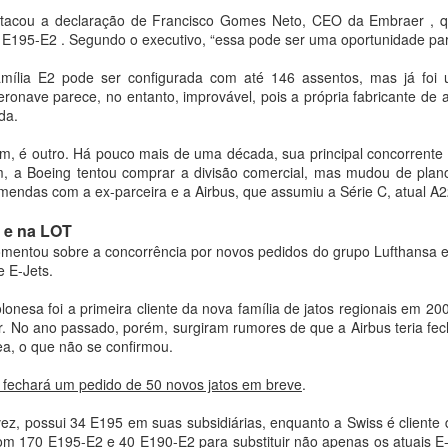
tacou a declaração de Francisco Gomes Neto, CEO da Embraer , qu
 E195-E2 . Segundo o executivo, “essa pode ser uma oportunidade para
mília E2 pode ser configurada com até 146 assentos, mas já foi 
eronave parece, no entanto, improvável, pois a própria fabricante de 
da.
m, é outro. Há pouco mais de uma década, sua principal concorrente
im, a Boeing tentou comprar a divisão comercial, mas mudou de pla
mendas com a ex-parceira e a Airbus, que assumiu a Série C, atual A2
 e na LOT
entou sobre a concorrência por novos pedidos do grupo Lufthansa e
e E-Jets.
 - 07/
08/2026
onesa foi a primeira cliente da nova família de jatos regionais em 2
cios Estrangeiros da Suécia, Maria Malmer Stenergard, este
. No ano passado, porém, surgiram rumores de que a Airbus teria f
ara uma visita oficial que resultou na assinatura, com o chanc
a, o que não se confirmou.
 intitulado Parceria Estratégica Brasil–Suécia, plano de ação p
rais. O ato, publicado pelo Ministério das Relações Exterior
 fechará um pedido de 50 novos jatos em breve
.
lebra os duzentos anos do estabelecimento de relações diplom
vez, possui 34 E195 em suas subsidiárias, enquanto a Swiss é cliente
1826, e estabelece diretrizes para o aprofundamento da parceri
om 170 E195-E2 e 40 E190-E2 para substituir não apenas os atuais 