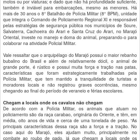
motos ou por viaturas; e dado que não há profundidade suficiente,
também é inviável para embarcações, mesmo as menores. Há
mais de 30 anos o 8° Batalhão de Polícia Militar (8° BPM), unidade
que integra o Comando de Policiamento Regional XI e responsável
pelas estratégias de segurança pública nos municípios de Soure,
Salvaterra, Cachoeira do Arari e Santa Cruz do Arari, no Marajó
Oriental, investe no manejo e doma do animal, preparando-o para
colaborar na atividade Policial Militar.
Vale ressaltar que o arquipélago do Marajó possui o maior rebanho
bubalino do Brasil e além de relativamente dócil, o animal de
grande porte, é rústico e possui muita força e tração nas patas,
características que foram estrategicamente trabalhadas pela
Polícia Militar, que tem mantido a tranquilidade de turistas e
moradores locais e não registrou graves ocorrências, mesmo
chegando ao final do período de veraneio e férias escolares.
Chegam a locais onde os cavalos não chegam
De acordo com a Polícia Militar, os animais que atuam no
policiamento são da raça carabao, originária do Oriente, e têm, em
média, oito anos de vida e cerca de uma tonelada de peso. “As
principais características dessa raça são a força e a tração. No
caso aqui do Marajó, eles ajudam muito, principalmente no
combate ao roubo de gado, já que chegam a locais onde os