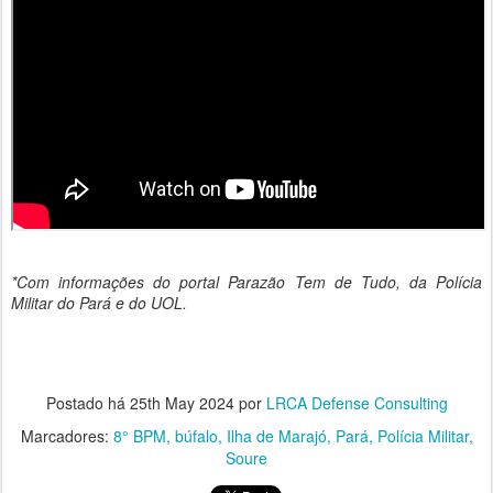
*Com informações do portal Parazão Tem de Tudo, da Polícia
Militar do Pará e do UOL.
Postado há
25th May 2024
por
LRCA Defense Consulting
Marcadores:
8° BPM
búfalo
Ilha de Marajó
Pará
Polícia Militar
Soure