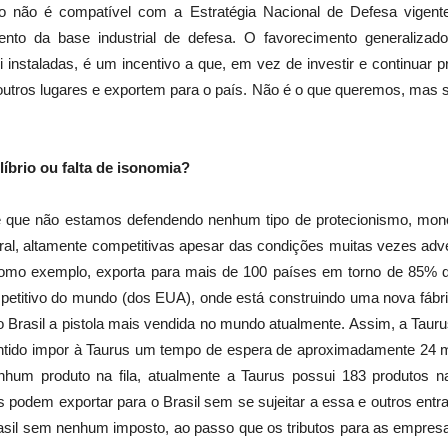
so não é compatível com a Estratégia Nacional de Defesa vigente 
nto da base industrial de defesa. O favorecimento generalizad
 instaladas, é um incentivo a que, em vez de investir e continuar
outros lugares e exportem para o país. Não é o que queremos, mas s
íbrio ou falta de isonomia?
te que não estamos defendendo nenhum tipo de protecionismo, mon
eral, altamente competitivas apesar das condições muitas vezes ad
s como exemplo, exporta para mais de 100 países em torno de 85% 
etitivo do mundo (dos EUA), onde está construindo uma nova fábr
no Brasil a pistola mais vendida no mundo atualmente. Assim, a Tau
ntido impor à Taurus um tempo de espera de aproximadamente 24 me
enhum produto na fila, atualmente a Taurus possui 183 produtos 
podem exportar para o Brasil sem se sujeitar a essa e outros entra
sil sem nenhum imposto, ao passo que os tributos para as empresa