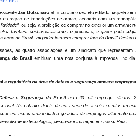
rto Caiafa
residente
Jair Bolsonaro
afirmou que o decreto editado naquela se
zar as regras de importações de armas, acabaria com um monopólio
ilaridade”,
ou seja, a proibição de comprar no exterior um armament
lio. Também desburocratizamos o processo, e quem pode adquirir
rma no Brasil, vai poder também comprar fora do Brasil” declarou
ussões, as quatro associações e um sindicato que representam
rança do Brasil
emitiram uma nota conjunta à imprensa no dia 
al e regulatória na área de defesa e segurança ameaça empregos
 Defesa e Segurança do Brasil
gera 60 mil empregos diretos, 
acional. No entanto, diante de uma série de acontecimentos rece
car em riscos uma indústria geradora de empregos altamente quali
senvolvimento tecnológico, pesquisa e inovação em nosso País.