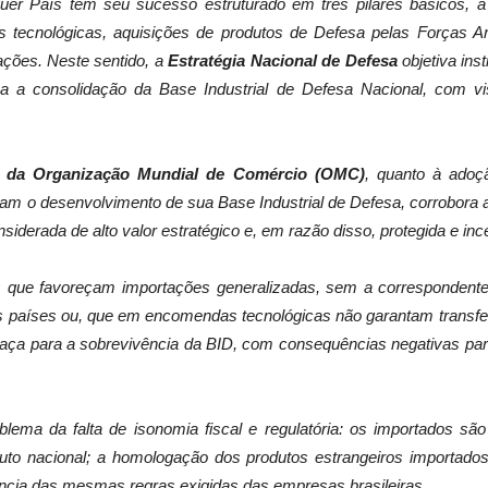
uer País tem seu sucesso estruturado em três pilares básicos, a
 tecnológicas, aquisições de produtos de Defesa pelas Forças 
ações. Neste sentido, a
Estratégia Nacional de Defesa
objetiva in
ça a consolidação da Base Industrial de Defesa Nacional, com vi
da Organização Mundial de Comércio (OMC)
, quanto à adoç
jam o desenvolvimento de sua Base Industrial de Defesa, corrobora
siderada de alto valor estratégico e, em razão disso, protegida e inc
s que favoreçam importações generalizadas, sem a correspondente 
ros países ou, que em encomendas tecnológicas não garantam transf
aça para a sobrevivência da BID, com consequências negativas par
lema da falta de isonomia fiscal e regulatória: os importados são
duto nacional; a homologação dos produtos estrangeiros importados 
ância das mesmas regras exigidas das empresas brasileiras.