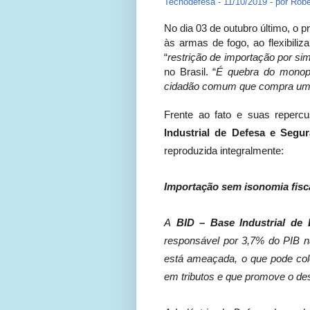
Tecnodefesa - 11/10/2019 - por Robe
No dia 03 de outubro último, o p
às armas de fogo, ao flexibili
“
restrição de importação por sim
no Brasil. “
É quebra do monopó
cidadão comum que compra uma a
Frente ao fato e suas reperc
Industrial de Defesa e Segu
reproduzida integralmente:
Importação sem isonomia fisc
A
BID – Base Industrial de
responsável por 3,7% do PIB n
está ameaçada, o que pode colo
em tributos e que promove o de