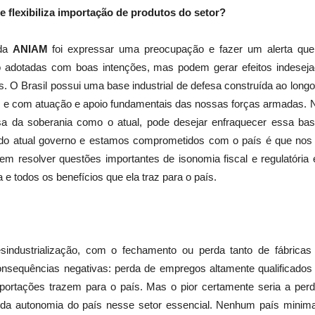
 flexibiliza importação de produtos do setor?
da
ANIAM
foi expressar uma preocupação e fazer um alerta que
ão adotadas com boas intenções, mas podem gerar efeitos indesej
s. O Brasil possui uma base industrial de defesa construída ao lon
os e com atuação e apoio fundamentais das nossas forças armadas
da soberania como o atual, pode desejar enfraquecer essa base
do atual governo e estamos comprometidos com o país é que nos p
em resolver questões importantes de isonomia fiscal e regulatória
a e todos os benefícios que ela traz para o país.
esindustrialização, com o fechamento ou perda tanto de fábricas
nsequências negativas: perda de empregos altamente qualificados g
ortações trazem para o país. Mas o pior certamente seria a perd
 da autonomia do país nesse setor essencial. Nenhum país minima