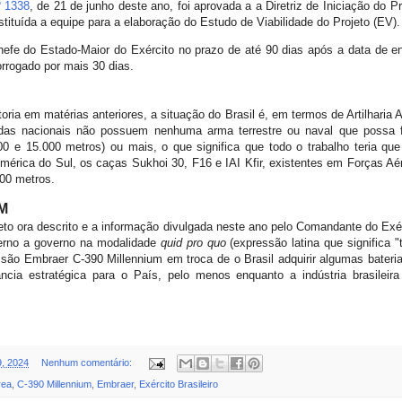
º 1338
, de 21 de junho deste ano, foi aprovada a a Diretriz de Iniciação do Pr
stituída a equipe para a elaboração do Estudo de Viabilidade do Projeto (EV
fe do Estado-Maior do Exército no prazo de até 90 dias após a data de ent
rrogado por mais 30 dias.
oria em matérias anteriores, a situação do Brasil é, em termos de Artilharia 
das nacionais não possuem nenhuma arma terrestre ou naval que possa 
0 e 15.000 metros) ou mais, o que significa que todo o trabalho teria que
América do Sul, os caças Sukhoi 30, F16 e IAI Kfir, existentes em Forças Aé
000 metros.
AM
eto ora descrito e a informação divulgada neste ano pelo Comandante do Exérci
erno a governo na modalidade
quid pro quo
(expressão latina que significa 
ssão Embraer C-390 Millennium em troca de o Brasil adquirir algumas bateri
a estratégica para o País, pelo menos enquanto a indústria brasileira
9, 2024
Nenhum comentário:
rea
,
C-390 Millennium
,
Embraer
,
Exército Brasileiro