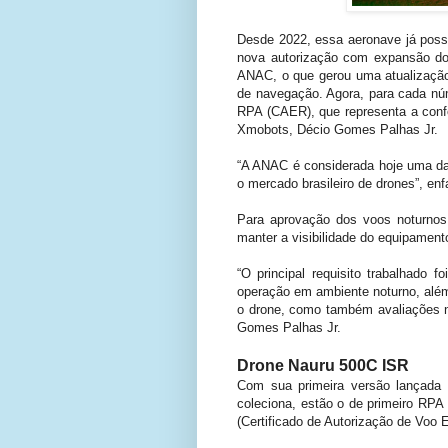
Desde 2022, essa aeronave já poss
nova autorização com expansão do 
ANAC, o que gerou uma atualização 
de navegação. Agora, para cada núm
RPA (CAER), que representa a confo
Xmobots, Décio Gomes Palhas Jr.
“A ANAC é considerada hoje uma das
o mercado brasileiro de drones”, enf
Para aprovação dos voos noturnos,
manter a visibilidade do equipamen
“O principal requisito trabalhado
operação em ambiente noturno, além 
o drone, como também avaliações n
Gomes Palhas Jr.
Drone Nauru 500C ISR
Com sua primeira versão lançada e
coleciona, estão o de primeiro RPA 
(Certificado de Autorização de Voo 