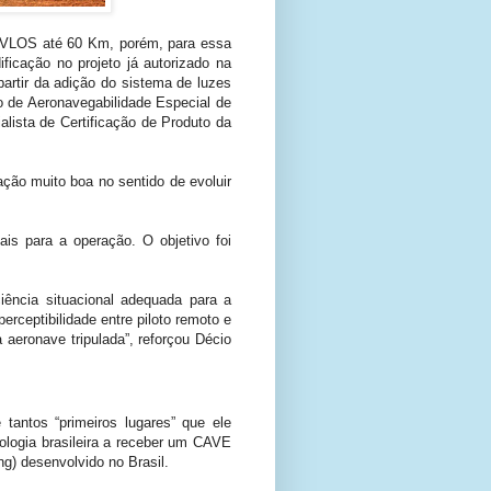
 BVLOS até 60 Km, porém, para essa
icação no projeto já autorizado na
artir da adição do sistema de luzes
o de Aeronavegabilidade Especial de
lista de Certificação de Produto da
ção muito boa no sentido de evoluir
is para a operação. O objetivo foi
iência situacional adequada para a
rceptibilidade entre piloto remoto e
eronave tripulada”, reforçou Décio
tantos “primeiros lugares” que ele
nologia brasileira a receber um CAVE
g) desenvolvido no Brasil.