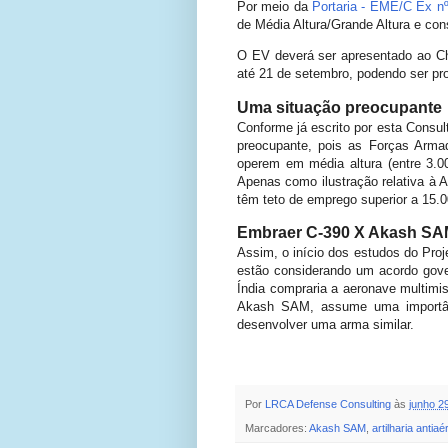
Por meio da
Portaria - EME/C Ex n
de Média Altura/Grande Altura e con
O EV deverá ser apresentado ao Che
até 21 de setembro, podendo ser pro
Uma situação preocupante
Conforme já escrito por esta Consult
preocupante, pois as Forças Arma
operem em média altura (entre 3.00
Apenas como ilustração relativa à 
têm teto de emprego superior a 15.
Embraer C-390 X Akash S
Assim, o início dos estudos do Proj
estão considerando um acordo gov
Índia compraria a aeronave multimi
Akash SAM, assume uma importânci
desenvolver uma arma similar.
Por
LRCA Defense Consulting
às
junho 2
Marcadores:
Akash SAM
,
artilharia antiaé