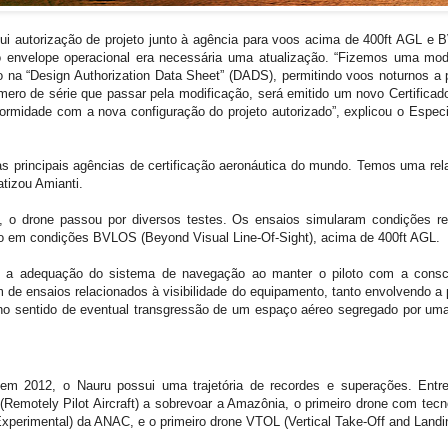
ui autorização de projeto junto à agência para voos acima de 400ft AGL e
envelope operacional era necessária uma atualização. “Fizemos uma modif
na “Design Authorization Data Sheet” (DADS), permitindo voos noturnos a p
ero de série que passar pela modificação, será emitido um novo Certificad
rmidade com a nova configuração do projeto autorizado”, explicou o Especia
 principais agências de certificação aeronáutica do mundo. Temos uma rela
atizou Amianti.
 o drone passou por diversos testes. Os ensaios simularam condições rea
to em condições BVLOS (Beyond Visual Line-Of-Sight), acima de 400ft AGL.
 foi a adequação do sistema de navegação ao manter o piloto com a consc
de ensaios relacionados à visibilidade do equipamento, tanto envolvendo a pe
o sentido de eventual transgressão de um espaço aéreo segregado por uma a
m 2012, o Nauru possui uma trajetória de recordes e superações. Entre 
(Remotely Pilot Aircraft) a sobrevoar a Amazônia, o primeiro drone com tec
Experimental) da ANAC, e o primeiro drone VTOL (Vertical Take-Off and Landin