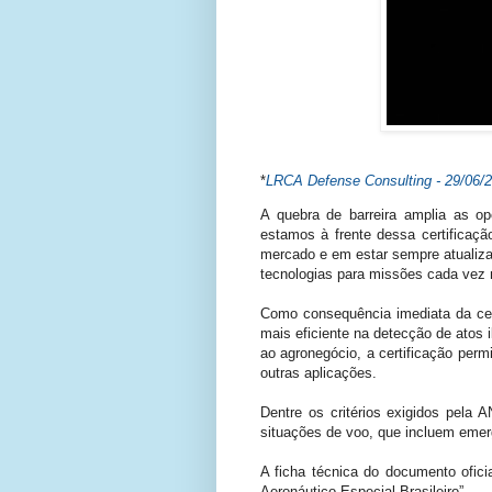
*
LRCA Defense Consulting - 29/06/
A quebra de barreira amplia as o
estamos à frente dessa certificaç
mercado e em estar sempre atualiza
tecnologias para missões cada vez 
Como consequência imediata da cer
mais eficiente na detecção de atos 
ao agronegócio, a certificação per
outras aplicações.
Dentre os critérios exigidos pela
situações de voo, que incluem emer
A ficha técnica do documento ofic
Aeronáutico Especial Brasileiro”.