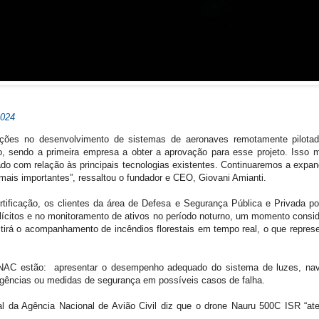
2024
pções no desenvolvimento de sistemas de aeronaves remotamente pilot
ão, sendo a primeira empresa a obter a aprovação para esse projeto. Iss
do com relação às principais tecnologias existentes. Continuaremos a expan
mais importantes”, ressaltou o fundador e CEO, Giovani Amianti.
tificação, os clientes da área de Defesa e Segurança Pública e Privada p
ilícitos e no monitoramento de ativos no período noturno, um momento conside
mitirá o acompanhamento de incêndios florestais em tempo real, o que repres
 ANAC estão: apresentar o desempenho adequado do sistema de luzes, nav
gências ou medidas de segurança em possíveis casos de falha.
ial da Agência Nacional de Avião Civil diz que o drone Nauru 500C ISR “at