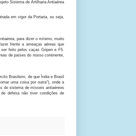
ojeto Sistema de Artilharia Antiaérea
).
rada em vigor da Portaria, ou seja,
Antiaérea, para dizer o mínimo, muito
fazer frente a ameaças aéreas que
 ser feito pelos caças Gripen e F5.
reas de países do nosso continente,
to Brasileiro, de que Índia e Brasil
"tomar uma coisa por outra"), onde a
as do sistema de mísseis antiaéreos
 de defesa não tiver condições de