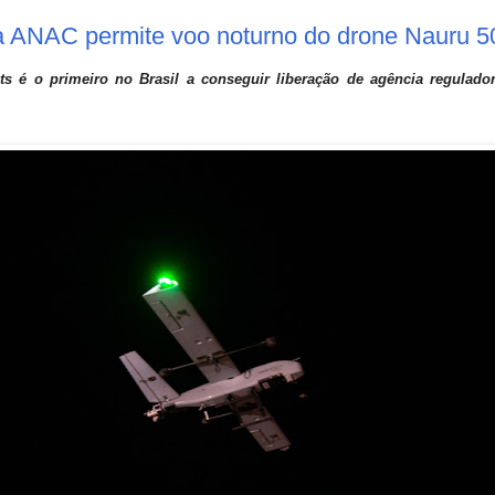
da ANAC permite voo noturno do drone Nauru 
s é o primeiro no Brasil a conseguir liberação de agência regulad