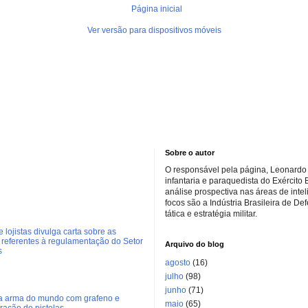
Página inicial
Ver versão para dispositivos móveis
Sobre o autor
O responsável pela página, Leonardo 
infantaria e paraquedista do Exército 
análise prospectiva nas áreas de inte
focos são a Indústria Brasileira de De
tática e estratégia militar.
 lojistas divulga carta sobre as
referentes à regulamentação do Setor
Arquivo do blog
s
agosto
(16)
julho
(98)
junho
(71)
ra arma do mundo com grafeno e
maio
(65)
eração de pistolas