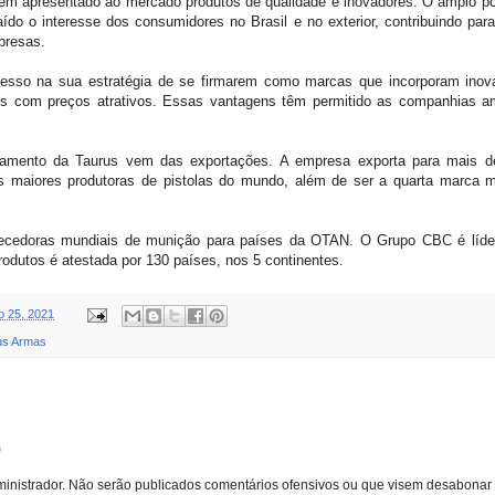
êm apresentado ao mercado produtos de qualidade e inovadores. O amplo por
ído o interesse dos consumidores no Brasil e no exterior, contribuindo p
presas.
sso na sua estratégia de se firmarem como marcas que incorporam inovaç
com preços atrativos. Essas vantagens têm permitido as companhias am
amento da Taurus vem das exportações. A empresa exporta para mais de
s maiores produtoras de pistolas do mundo, além de ser a quarta marca 
ecedoras mundiais de munição para países da OTAN. O Grupo CBC é líde
produtos é atestada por 130 países, nos 5 continentes.
ro 25, 2021
us Armas
o
inistrador. Não serão publicados comentários ofensivos ou que visem desabonar 