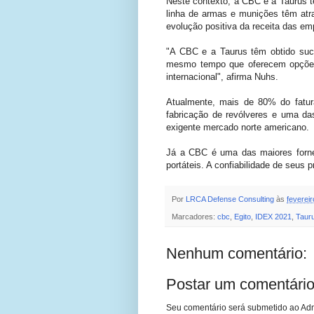
Neste contexto, a CBC e a Taurus t
linha de armas e munições têm atra
evolução positiva da receita das em
"A CBC e a Taurus têm obtido suce
mesmo tempo que oferecem opções 
internacional", afirma Nuhs.
Atualmente, mais de 80% do fatur
fabricação de revólveres e uma da
exigente mercado norte americano.
Já a CBC é uma das maiores forn
portáteis. A confiabilidade de seus 
Por
LRCA Defense Consulting
às
feverei
Marcadores:
cbc
,
Egito
,
IDEX 2021
,
Taur
Nenhum comentário:
Postar um comentári
Seu comentário será submetido ao Adm