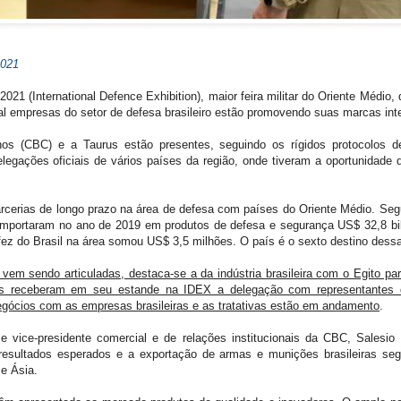
2021
 2021 (International Defence Exhibition), maior feira militar do Oriente Médi
ual empresas do setor de defesa brasileiro estão promovendo suas marcas int
hos (CBC) e a Taurus estão presentes, seguindo os rígidos protocolos 
legações oficiais de vários países da região, onde tiveram a oportunidade
parcerias de longo prazo na área de defesa com países do Oriente Médio. S
s importaram no ano de 2019 em produtos de defesa e segurança US$ 32,8 bi
 fez do Brasil na área somou US$ 3,5 milhões. O país é o sexto destino dess
 vem sendo articuladas, destaca-se a da indústria brasileira com o Egito p
s receberam em seu estande na IDEX a delegação com representantes de
gócios com as empresas brasileiras e as tratativas estão em andamento
.
 vice-presidente comercial e de relações institucionais da CBC, Salesio
 resultados esperados e a exportação de armas e munições brasileiras se
 e Ásia.