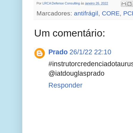
Por
LRCA Defense Consulting
às
janeiro 26, 2022
Marcadores:
antifrágil
,
CORE
,
PC
Um comentário:
Prado
26/1/22 22:10
#instrutorcredenciadotauru
@iatdouglasprado
Responder