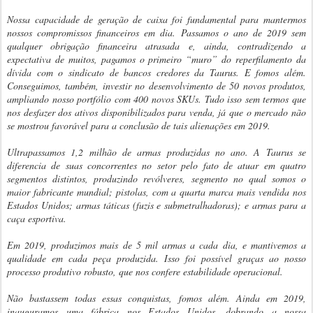
Nossa capacidade de geração de caixa foi fundamental para mantermos
nossos compromissos financeiros em dia. Passamos o ano de 2019 sem
qualquer obrigação financeira atrasada e, ainda, contradizendo a
expectativa de muitos, pagamos o primeiro “muro” do reperfilamento da
dívida com o sindicato de bancos credores da Taurus. E fomos além.
Conseguimos, também, investir no desenvolvimento de 50 novos produtos,
ampliando nosso portfólio com 400 novos SKUs. Tudo isso sem termos que
nos desfazer dos ativos disponibilizados para venda, já que o mercado não
se mostrou favorável para a conclusão de tais alienações em 2019.
Ultrapassamos 1,2 milhão de armas produzidas no ano. A Taurus se
diferencia de suas concorrentes no setor pelo fato de atuar em quatro
segmentos distintos, produzindo revólveres, segmento no qual somos o
maior fabricante mundial; pistolas, com a quarta marca mais vendida nos
Estados Unidos; armas táticas (fuzis e submetralhadoras); e armas para a
caça esportiva.
Em 2019, produzimos mais de 5 mil armas a cada dia, e mantivemos a
qualidade em cada peça produzida. Isso foi possível graças ao nosso
processo produtivo robusto, que nos confere estabilidade operacional.
Não bastassem todas essas conquistas, fomos além. Ainda em 2019,
inauguramos uma fábrica nos Estados Unidos, dobrando a nossa