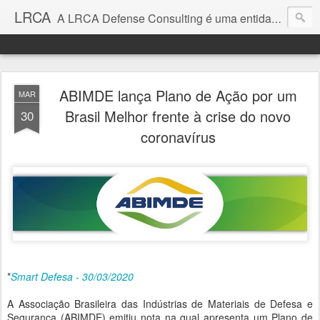
LRCA
A LRCA Defense Consulting é uma entidade sem fins lucrativos que se dedica a produzir e divulgar notícias e análises sobre as Empresas de Defesa. Não somos jornalistas e nem este é um blog jornalístico.
ABIMDE lança Plano de Ação por um
MAR
Brasil Melhor frente à crise do novo
30
coronavírus
*
Smart Defesa - 30/03/2020
A Associação Brasileira das Indústrias de Materiais de Defesa e
Segurança (ABIMDE) emitiu nota na qual apresenta um Plano de