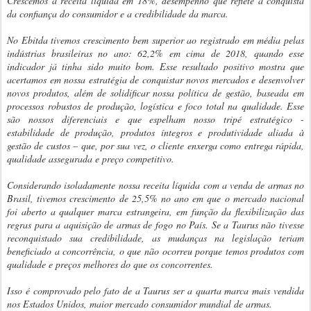
Crescemos a receita liquida em 18%, desempenho que reflete a conquista
da confiança do consumidor e a credibilidade da marca.
No Ebitda tivemos crescimento bem superior ao registrado em média pelas
indústrias brasileiras no ano: 62,2% em cima de 2018, quando esse
indicador já tinha sido muito bom. Esse resultado positivo mostra que
acertamos em nossa estratégia de conquistar novos mercados e desenvolver
novos produtos, além de solidificar nossa política de gestão, baseada em
processos robustos de produção, logística e foco total na qualidade. Esse
são nossos diferenciais e que espelham nosso tripé estratégico -
estabilidade de produção, produtos íntegros e produtividade aliada à
gestão de custos – que, por sua vez, o cliente enxerga como entrega rápida,
qualidade assegurada e preço competitivo.
Considerando isoladamente nossa receita líquida com a venda de armas no
Brasil, tivemos crescimento de 25,5% no ano em que o mercado nacional
foi aberto a qualquer marca estrangeira, em função da flexibilização das
regras para a aquisição de armas de fogo no País. Se a Taurus não tivesse
reconquistado sua credibilidade, as mudanças na legislação teriam
beneficiado a concorrência, o que não ocorreu porque temos produtos com
qualidade e preços melhores do que os concorrentes.
Isso é comprovado pelo fato de a Taurus ser a quarta marca mais vendida
nos Estados Unidos, maior mercado consumidor mundial de armas.