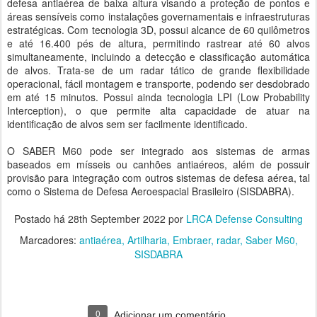
defesa antiaérea de baixa altura visando a proteção de pontos e
áreas sensíveis como instalações governamentais e infraestruturas
estratégicas. Com tecnologia 3D, possui alcance de 60 quilômetros
e até 16.400 pés de altura, permitindo rastrear até 60 alvos
simultaneamente, incluindo a detecção e classificação automática
de alvos. Trata-se de um radar tático de grande flexibilidade
operacional, fácil montagem e transporte, podendo ser desdobrado
em até 15 minutos. Possui ainda tecnologia LPI (Low Probability
Interception), o que permite alta capacidade de atuar na
identificação de alvos sem ser facilmente identificado.
O SABER M60 pode ser integrado aos sistemas de armas
baseados em mísseis ou canhões antiaéreos, além de possuir
provisão para integração com outros sistemas de defesa aérea, tal
como o Sistema de Defesa Aeroespacial Brasileiro (SISDABRA).
Postado há
28th September 2022
por
LRCA Defense Consulting
Marcadores:
antiaérea
Artilharia
Embraer
radar
Saber M60
SISDABRA
0
Adicionar um comentário