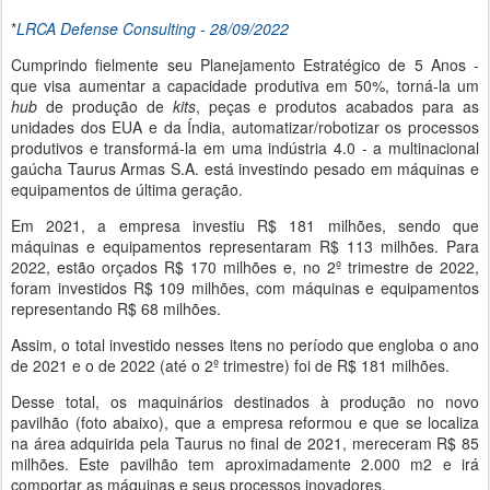
*
LRCA Defense Consulting - 28/09/2022
Cumprindo fielmente seu Planejamento Estratégico de 5 Anos -
que visa aumentar a capacidade produtiva em 50%, torná-la um
hub
de produção de
kits
, peças e produtos acabados para as
unidades dos EUA e da Índia, automatizar/robotizar os processos
produtivos e transformá-la em uma indústria 4.0 - a multinacional
gaúcha Taurus Armas S.A. está investindo pesado em máquinas e
equipamentos de última geração.
Em 2021, a empresa investiu R$ 181 milhões, sendo que
máquinas e equipamentos representaram R$ 113 milhões. Para
2022, estão orçados R$ 170 milhões e, no 2º trimestre de 2022,
foram investidos R$ 109 milhões, com máquinas e equipamentos
representando R$ 68 milhões.
Assim, o total investido nesses itens no período que engloba o ano
de 2021 e o de 2022 (até o 2º trimestre) foi de R$ 181 milhões.
Desse total, os maquinários destinados à produção no novo
pavilhão (foto abaixo), que a empresa reformou e que se localiza
na área adquirida pela Taurus no final de 2021, mereceram R$ 85
milhões. Este pavilhão tem aproximadamente 2.000 m2 e irá
comportar as máquinas e seus processos inovadores.