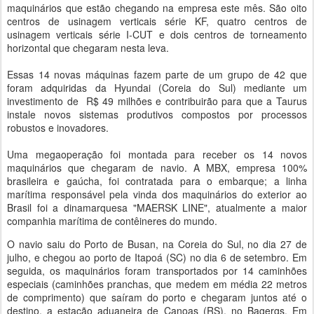
maquinários que estão chegando na empresa este mês. São oito
centros de usinagem verticais série KF, quatro centros de
usinagem verticais série I-CUT e dois centros de torneamento
horizontal que chegaram nesta leva.
Essas 14 novas máquinas fazem parte de um grupo de 42 que
foram adquiridas da Hyundai (Coreia do Sul) mediante um
investimento de R$ 49 milhões e contribuirão para que a Taurus
instale novos sistemas produtivos compostos por processos
robustos e inovadores.
Uma megaoperação foi montada para receber os 14 novos
maquinários que chegaram de navio. A MBX, empresa 100%
brasileira e gaúcha, foi contratada para o embarque; a linha
marítima responsável pela vinda dos maquinários do exterior ao
Brasil foi a dinamarquesa "MAERSK LINE", atualmente a maior
companhia marítima de contêineres do mundo.
O navio saiu do Porto de Busan, na Coreia do Sul, no dia 27 de
julho, e chegou ao porto de Itapoá (SC) no dia 6 de setembro. Em
seguida, os maquinários foram transportados por 14 caminhões
especiais (caminhões pranchas, que medem em média 22 metros
de comprimento) que saíram do porto e chegaram juntos até o
destino, a estação aduaneira de Canoas (RS), no Bagergs. Em