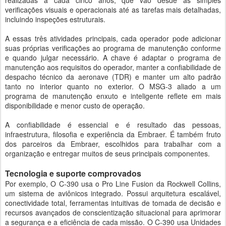
realizadas a cada cinco anos, que vão desde as simples
verificações visuais e operacionais até as tarefas mais detalhadas,
incluindo inspeções estruturais.
A essas três atividades principais, cada operador pode adicionar
suas próprias verificações ao programa de manutenção conforme
e quando julgar necessário. A chave é adaptar o programa de
manutenção aos requisitos do operador, manter a confiabilidade de
despacho técnico da aeronave (TDR) e manter um alto padrão
tanto no interior quanto no exterior. O MSG-3 aliado a um
programa de manutenção enxuto e inteligente reflete em mais
disponibilidade e menor custo de operação.
A confiabilidade é essencial e é resultado das pessoas,
infraestrutura, filosofia e experiência da Embraer. É também fruto
dos parceiros da Embraer, escolhidos para trabalhar com a
organização e entregar muitos de seus principais componentes.
Tecnologia e suporte comprovados
Por exemplo, O C-390 usa o Pro Line Fusion da Rockwell Collins,
um sistema de aviônicos integrado. Possui arquitetura escalável,
conectividade total, ferramentas intuitivas de tomada de decisão e
recursos avançados de conscientização situacional para aprimorar
a segurança e a eficiência de cada missão. O C-390 usa Unidades