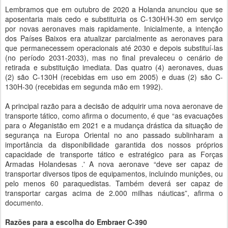
Lembramos que em outubro de 2020 a Holanda anunciou que se
aposentaria mais cedo e substituiria os C-130H/H-30 em serviço
por novas aeronaves mais rapidamente. Inicialmente, a intenção
dos Países Baixos era atualizar parcialmente as aeronaves para
que permanecessem operacionais até 2030 e depois substituí-las
(no período 2031-2033), mas no final prevaleceu o cenário de
retirada e substituição imediata. Das quatro (4) aeronaves, duas
(2) são C-130H (recebidas em uso em 2005) e duas (2) são C-
130H-30 (recebidas em segunda mão em 1992).
A principal razão para a decisão de adquirir uma nova aeronave de
transporte tático, como afirma o documento, é que “as evacuações
para o Afeganistão em 2021 e a mudança drástica da situação de
segurança na Europa Oriental no ano passado sublinharam a
importância da disponibilidade garantida dos nossos próprios
capacidade de transporte tático e estratégico para as Forças
Armadas Holandesas .' A nova aeronave “deve ser capaz de
transportar diversos tipos de equipamentos, incluindo munições, ou
pelo menos 60 paraquedistas. Também deverá ser capaz de
transportar cargas acima de 2.000 milhas náuticas”, afirma o
documento.
Razões para a escolha do Embraer C-390