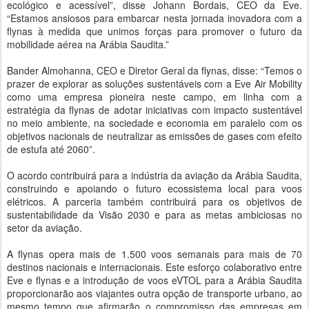
ecológico e acessível”, disse Johann Bordais, CEO da Eve.
“Estamos ansiosos para embarcar nesta jornada inovadora com a
flynas à medida que unimos forças para promover o futuro da
mobilidade aérea na Arábia Saudita.”
Bander Almohanna, CEO e Diretor Geral da flynas, disse: “Temos o
prazer de explorar as soluções sustentáveis ​​com a Eve Air Mobility
como uma empresa pioneira neste campo, em linha com a
estratégia da flynas de adotar iniciativas com impacto sustentável
no meio ambiente, na sociedade e economia em paralelo com os
objetivos nacionais de neutralizar as emissões de gases com efeito
de estufa até 2060”.
O acordo contribuirá para a indústria da aviação da Arábia Saudita,
construindo e apoiando o futuro ecossistema local para voos
elétricos. A parceria também contribuirá para os objetivos de
sustentabilidade da Visão 2030 e para as metas ambiciosas no
setor da aviação.
A flynas opera mais de 1.500 voos semanais para mais de 70
destinos nacionais e internacionais. Este esforço colaborativo entre
Eve e flynas e a introdução de voos eVTOL para a Arábia Saudita
proporcionarão aos viajantes outra opção de transporte urbano, ao
mesmo tempo que afirmarão o compromisso das empresas em