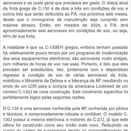
aeronaves e ao custo geral que precisava ser gasto. O status atual
da frota grega de C-130 é de dois a três em condições de voo e
outros três que serão atribuídos ao P.A. nos próximos seis meses,
desde que o cronograma de manutenção seja cumprido sem
maiores atrasos. Então, em meados de 2024, o P.A. terá
aproximadamente seis aeronaves em condições de voo, ou seja,
40% de sua frota.
A realidade é que os C-130B/H gregos, embora tenham passado
há relativamente pouco tempo por um programa de modernização
dos seus equipamentos eletrônicos, são aeronaves muito antigas,
com milhares de horas de voo nas asas. Portanto, é fato que eles
precisam ser substituídos. Isto, juntamente com o dispendioso
regresso à condição de voo de várias aeronaves da frota,
mobilizou o Ministério da Defesa e a liderança da AP. resultando no
envio de um LOR para a compra da americana Lockheed de um
número C-130J de nova construção. Este movimento específico foi
perfeitamente lógico pelas seguintes razões.
O C-130 é uma aeronave conhecida pela AP, conhecida por pilotos
e técnicos, e comprovadamente robusta e confiável. O modelo C-
130J possui a mesma eletrônica e motores do C-27J, já que este
último foi construído como seu irmão mais novo. Reduzindo os
custos da cadeia de suprimentos devido ao compartilhamento de