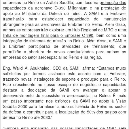
empresas no Reino da Arábia Saudita, com foco na
promoção das
capacidades da aeronave C-390 Millennium
e na prestação de
apoio ao Ministério da Defesa do reino. A SAMI e a Embraer
trabalharão para estabelecer capacidade de manutenção
abrangente para as aeronaves da Embraer no Reino. Além disso,
ambas as empresas irão explorar um Hub Regional de MRO e uma
linha de montagem final para o Embraer C-390
, bem como uma
integração de sistemas de missão no Reino. Além disso, a SAMI e
a Embraer participarão de atividades de treinamento, que
permitirão a abertura de novas oportunidades para ambas as
empresas do setor aeroespacial no Reino e na região.
Eng. Walid A. Abukhaled, CEO da SAMI, afirma: “Estamos muito
satisfeitos por termos assinado este acordo com a Embraer,
trazendo novas instalações de suporte e produção para o Reino
.
Este crescimento no nosso escopo de negócios e capacidades
destaca a dedicação da SAMI em avançar e apoiar o
desenvolvimento do ecossistema aeroespacial no Reino. É mais
um passo importante nos esforços da SAMI no apoio à Visão
Saudita 2030 para fortalecer a auto-suficiência do Reino no sector
da defesa e contribuir para a localização de 50% dos gastos com
defesa no Reino até 2030.”
“Embora esta expansão das nossas capacidades de MRO seja