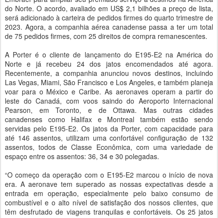
do Norte. O acordo, avaliado em US$ 2,1 bilhões a preço de lista,
será adicionado à carteira de pedidos firmes do quarto trimestre de
2023. Agora, a companhia aérea canadense passa a ter um total
de 75 pedidos firmes, com 25 direitos de compra remanescentes.
A Porter é o cliente de lançamento do E195-E2 na América do
Norte e já recebeu 24 dos jatos encomendados até agora.
Recentemente, a companhia anunciou novos destinos, incluindo
Las Vegas, Miami, São Francisco e Los Angeles, e também planeja
voar para o México e Caribe. As aeronaves operam a partir do
leste do Canadá, com voos saindo do Aeroporto Internacional
Pearson, em Toronto, e de Ottawa. Mas outras cidades
canadenses como Halifax e Montreal também estão sendo
servidas pelo E195-E2. Os jatos da Porter, com capacidade para
até 146 assentos, utilizam uma confortável configuração de 132
assentos, todos de Classe Econômica, com uma variedade de
espaço entre os assentos: 36, 34 e 30 polegadas.
“O começo da operação com o E195-E2 marcou o início de nova
era. A aeronave tem superado as nossas expectativas desde a
entrada em operação, especialmente pelo baixo consumo de
combustível e o alto nível de satisfação dos nossos clientes, que
têm desfrutado de viagens tranquilas e confortáveis. Os 25 jatos