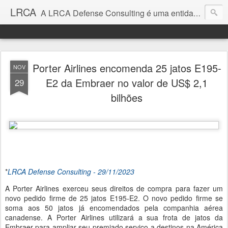
LRCA
A LRCA Defense Consulting é uma entidade sem fins lucrativos que se dedica a produzir e divulgar notícias e análises sobre as Empresas de Defesa. Não somos jornalistas e nem este é um blog jornalístico.
Porter Airlines encomenda 25 jatos E195-
NOV
E2 da Embraer no valor de US$ 2,1
29
bilhões
*
LRCA Defense Consulting - 29/11/2023
A Porter Airlines exerceu seus direitos de compra para fazer um
novo pedido firme de 25 jatos E195-E2. O novo pedido firme se
soma aos 50 jatos já encomendados pela companhia aérea
canadense. A Porter Airlines utilizará a sua frota de jatos da
Embraer para ampliar seu premiado serviço a destinos na América