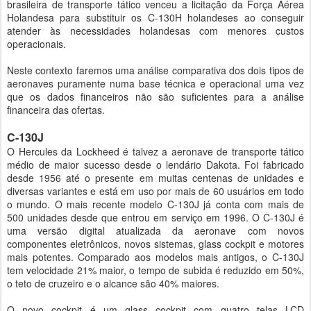
brasileira de transporte tático venceu a licitação da Força Aérea
Holandesa para substituir os C-130H holandeses ao conseguir
atender às necessidades holandesas com menores custos
operacionais.
Neste contexto faremos uma análise comparativa dos dois tipos de
aeronaves puramente numa base técnica e operacional uma vez
que os dados financeiros não são suficientes para a análise
financeira das ofertas.
C-130J
O Hercules da Lockheed é talvez a aeronave de transporte tático
médio de maior sucesso desde o lendário Dakota. Foi fabricado
desde 1956 até o presente em muitas centenas de unidades e
diversas variantes e está em uso por mais de 60 usuários em todo
o mundo. O mais recente modelo C-130J já conta com mais de
500 unidades desde que entrou em serviço em 1996. O C-130J é
uma versão digital atualizada da aeronave com novos
componentes eletrônicos, novos sistemas, glass cockpit e motores
mais potentes. Comparado aos modelos mais antigos, o C-130J
tem velocidade 21% maior, o tempo de subida é reduzido em 50%,
o teto de cruzeiro e o alcance são 40% maiores.
O novo cockpit é um glass cockpit com quatro telas LCD