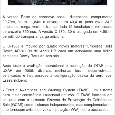
A versão Basic da aeronave possui dimensões, comprimento
29,79m, altura 11,84m e envergadura 40,41m. peso vazio 34,2
toneladas, carga máxima transportada 19 toneladas e velocidade
de cruzeiro 355 nós. A versão C-130J-30 é alongada em 4,58 m,
permitindo transportar carga adicional.
O C-130J é movido por quatro novos motores turboélice Rolls
Royce AE2100D3 de 4.591 HP, cada um acionando uma hélice
composta Dowty R391 de seis pás.
Após teste e avaliação operacional e aceitação de OT&E pela
USAF em 2006, diversas melhorias foram desenvolvidas,
certificadas e incorporadas à configuração básica da aeronave.
Esses incluem:
- Terrain Awareness and Warning System (TAWS), um sistema
para maior consciência situacional em vôo. O TAWS funciona em
conjunto com o existente Sistema de Prevenção de Colisões no
Solo (GCAS) como sistemas independentes, mas complementares,
que fornecem avisos de voz à tripulação (VWA) sobre obstáculos.