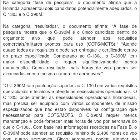
Na categoria “fase de pesquisa”, o documento afirma que a
Holanda apresentou dois candidatos potencialmente adequados, o
C-130J e o C-390M.
Na categoria "resultados", o documento afirma: "A fase de
pesquisa mostra que o C-390M é o único candidato dentro do
orçamento alvo que pode atender aos requisitos
comerciais/militares prontos para uso (COTS/MOTS)." "Atende
quase todos os requisitos e pode ser entregue e certificado dentro
do prazo especificado. Comparado ao C-130J, o C-390M tem
maior disponibilidade e requer significativamente menos
manutenção. Como resultado, mais horas de voo podem ser
alcançadas com o mesmo número de aeronaves."
“O C-390M tem pontuação superior ao C-130J em vários requisitos
operacionais e técnicos e atende às necessidades operacionais. O
C-130J pode atender às necessidades operacionais holandesas,
mas precisa ser equipado com vários componentes de missão
especializados que não estão disponíveis na configuração que
necessitamos para COTS/MOTS. O C-390M requer menos
manutenção e pode fornecer mais horas de voo por aeronave do
que o C-130J. Com base nas informações recebidas na Fase B, o
C-390M pode atender ao requisito mínimo de 2.400 horas de voo
com quatro aeronaves. Cinco aeronaves podem atender ao