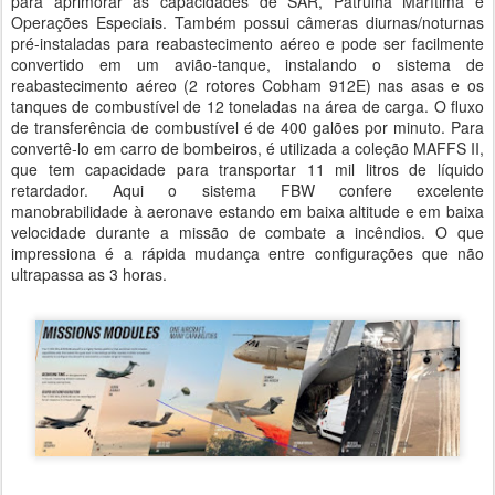
para aprimorar as capacidades de SAR, Patrulha Marítima e
Operações Especiais. Também possui câmeras diurnas/noturnas
pré-instaladas para reabastecimento aéreo e pode ser facilmente
convertido em um avião-tanque, instalando o sistema de
reabastecimento aéreo (2 rotores Cobham 912E) nas asas e os
tanques de combustível de 12 toneladas na área de carga. O fluxo
de transferência de combustível é de 400 galões por minuto. Para
convertê-lo em carro de bombeiros, é utilizada a coleção MAFFS II,
que tem capacidade para transportar 11 mil litros de líquido
retardador. Aqui o sistema FBW confere excelente
manobrabilidade à aeronave estando em baixa altitude e em baixa
velocidade durante a missão de combate a incêndios. O que
impressiona é a rápida mudança entre configurações que não
ultrapassa as 3 horas.