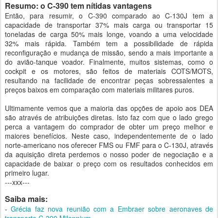
Resumo: o C-390 tem nítidas vantagens
Então, para resumir, o C-390 comparado ao C-130J tem a
capacidade de transportar 37% mais carga ou transportar 15
toneladas de carga 50% mais longe, voando a uma velocidade
32% mais rápida. Também tem a possibilidade de rápida
reconfiguração e mudança de missão, sendo a mais importante a
do avião-tanque voador. Finalmente, muitos sistemas, como o
cockpit e os motores, são feitos de materiais COTS/MOTS,
resultando na facilidade de encontrar peças sobressalentes a
preços baixos em comparação com materiais militares puros.
Ultimamente vemos que a maioria das opções de apoio aos DEA
são através de atribuições diretas. Isto faz com que o lado grego
perca a vantagem do comprador de obter um preço melhor e
maiores benefícios. Neste caso, independentemente de o lado
norte-americano nos oferecer FMS ou FMF para o C-130J, através
da aquisição direta perdemos o nosso poder de negociação e a
capacidade de baixar o preço com os resultados conhecidos em
primeiro lugar.
---xxx---
Saiba mais:
-
Grécia faz nova reunião com a Embraer sobre aeronaves de
transporte C-390 Milennium