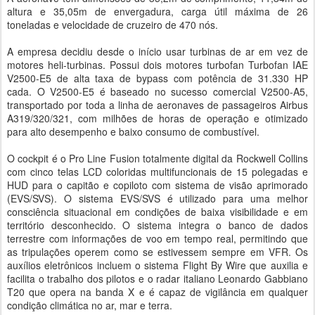
altura e 35,05m de envergadura, carga útil máxima de 26
toneladas e velocidade de cruzeiro de 470 nós.
A empresa decidiu desde o início usar turbinas de ar em vez de
motores heli-turbinas. Possui dois motores turbofan Turbofan IAE
V2500-E5 de alta taxa de bypass com potência de 31.330 HP
cada. O V2500-E5 é baseado no sucesso comercial V2500-A5,
transportado por toda a linha de aeronaves de passageiros Airbus
A319/320/321, com milhões de horas de operação e otimizado
para alto desempenho e baixo consumo de combustível.
O cockpit é o Pro Line Fusion totalmente digital da Rockwell Collins
com cinco telas LCD coloridas multifuncionais de 15 polegadas e
HUD para o capitão e copiloto com sistema de visão aprimorado
(EVS/SVS). O sistema EVS/SVS é utilizado para uma melhor
consciência situacional em condições de baixa visibilidade e em
território desconhecido. O sistema integra o banco de dados
terrestre com informações de voo em tempo real, permitindo que
as tripulações operem como se estivessem sempre em VFR. Os
auxílios eletrônicos incluem o sistema Flight By Wire que auxilia e
facilita o trabalho dos pilotos e o radar italiano Leonardo Gabbiano
T20 que opera na banda X e é capaz de vigilância em qualquer
condição climática no ar, mar e terra.