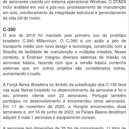
de aeronaves usando um sistema operacional Windows. O DTADS
inclui análises em voo e pós-voo, processamento de manutenção
em solo, monitoramento da integridade estrutural e gerenciamento
da vida útil do motor.
C-390
O ano de 2015 foi marcado pelo primeiro voo do protótipo
brasileiro C-390 Millennium. O C-390 é um avião a jato de
transporte médio com novo design e tecnologia, construído com a
filosofia de facilidade de manutenção e múltiplas missões. Nesse
contexto, a Embraer integrou diversos sistemas de missão na
aeronave básica, fazendo com que a versão básica contenha
sistemas que em outros projetos são considerados extras,
aumentando o custo.
A Força Aérea Brasileira no âmbito da substituição dos C-130 teve
nas suas fileiras investido no desenvolvimento da aeronave e foi o
seu primeiro cliente com 22 aeronaves, Portugal também
participou no desenvolvimento e encomendou cinco aeronaves.
Em 17 de novembro de 2020, a Hungria encomendou duas
aeronaves e, em 16 de junho de 2022, os Países Baixos decidiram
adquirir 5 mais 1 aeronave e equipamento conexo.
A aeronave tem dimensões de 35,2m de comprimento, 11,84m de