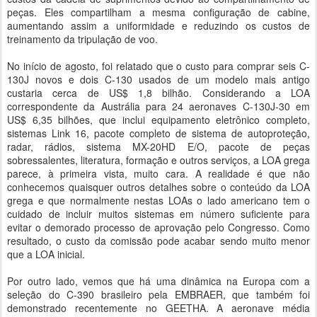
peças. Eles compartilham a mesma configuração de cabine,
aumentando assim a uniformidade e reduzindo os custos de
treinamento da tripulação de voo.
No início de agosto, foi relatado que o custo para comprar seis C-
130J novos e dois C-130 usados ​​de um modelo mais antigo
custaria cerca de US$ 1,8 bilhão. Considerando a LOA
correspondente da Austrália para 24 aeronaves C-130J-30 em
US$ 6,35 bilhões, que inclui equipamento eletrônico completo,
sistemas Link 16, pacote completo de sistema de autoproteção,
radar, rádios, sistema MX-20HD E/O, pacote de peças
sobressalentes, literatura, formação e outros serviços, a LOA grega
parece, à primeira vista, muito cara. A realidade é que não
conhecemos quaisquer outros detalhes sobre o conteúdo da LOA
grega e que normalmente nestas LOAs o lado americano tem o
cuidado de incluir muitos sistemas em número suficiente para
evitar o demorado processo de aprovação pelo Congresso. Como
resultado, o custo da comissão pode acabar sendo muito menor
que a LOA inicial.
Por outro lado, vemos que há uma dinâmica na Europa com a
seleção do C-390 brasileiro pela EMBRAER, que também foi
demonstrado recentemente no GEETHA. A aeronave média