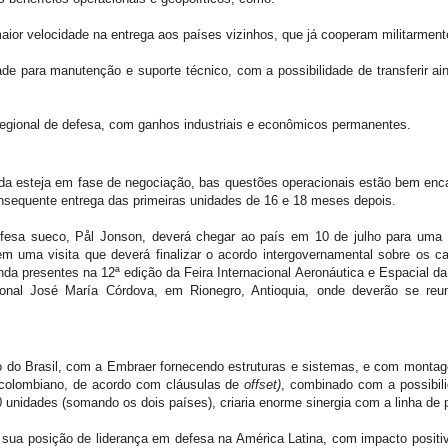
ior velocidade na entrega aos países vizinhos, que já cooperam militarment
dade para manutenção e suporte técnico
, com a possibilidade de transferir a
regional de defesa, com ganhos industriais e econômicos permanentes.
nda esteja em fase de negociação, bas questões operacionais estão bem enc
onsequente entrega das primeiras unidades de 16 e 18 meses depois.
fesa sueco, Pål Jonson, deverá chegar ao país em 10 de julho para uma 
 em uma visita que deverá finalizar o acordo intergovernamental sobre os 
da presentes na 12ª edição da Feira Internacional Aeronáutica e Espacial da
cional José María Córdova, em Rionegro, Antioquia, onde deverão se reu
o do Brasil, com a Embraer fornecendo estruturas e sistemas, e com montage
 colombiano, de acordo com cláusulas de
offset)
, combinado com a possibil
 unidades (somando os dois países), criaria enorme sinergia com a linha de p
r sua posição de liderança em defesa na América Latina, com impacto positi