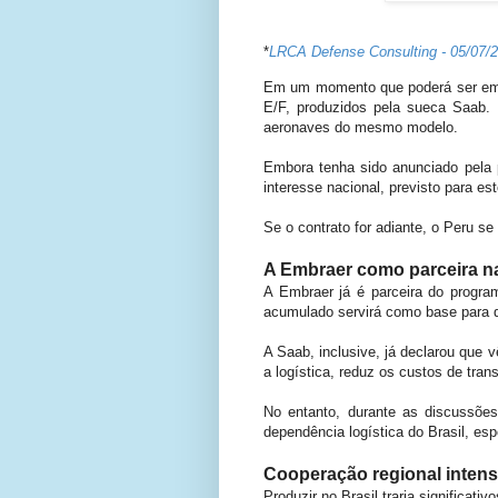
*
LRCA Defense Consulting - 05/07/
Em um momento que poderá ser embl
E/F, produzidos pela sueca Saab. 
aeronaves do mesmo modelo.
Embora tenha sido anunciado pela p
interesse nacional, previsto para e
Se o contrato for adiante, o Peru se
A Embraer como parceira na
A Embraer já é parceira do progra
acumulado servirá como base para q
A Saab, inclusive, já declarou qu
a logística, reduz os custos de tran
No entanto, durante as discussõe
dependência logística do Brasil, es
Cooperação regional intens
Produzir no Brasil traria significati