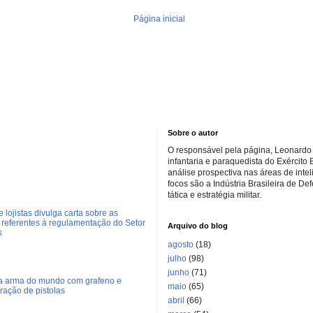
Página inicial
Sobre o autor
O responsável pela página, Leonardo 
infantaria e paraquedista do Exército 
análise prospectiva nas áreas de inte
focos são a Indústria Brasileira de De
tática e estratégia militar.
 lojistas divulga carta sobre as
referentes à regulamentação do Setor
Arquivo do blog
s
agosto
(18)
julho
(98)
junho
(71)
ra arma do mundo com grafeno e
maio
(65)
eração de pistolas
abril
(66)