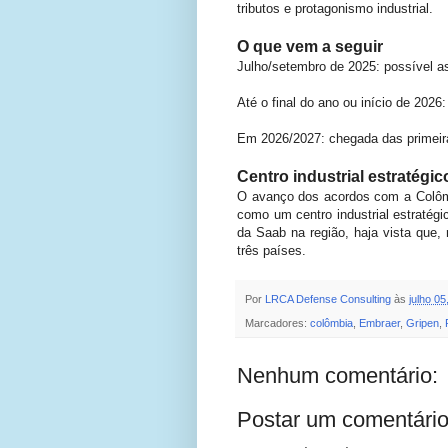
tributos e protagonismo industrial.
O que vem a seguir
Julho/setembro de 2025: possível as
Até o final do ano ou início de 202
Em 2026/2027: chegada das primeira
Centro industrial estratégic
O avanço dos acordos com a Colômb
como um centro industrial estratégi
da Saab na região, haja vista que,
três países.
Por
LRCA Defense Consulting
às
julho 05
Marcadores:
colômbia
,
Embraer
,
Gripen
,
Nenhum comentário:
Postar um comentári