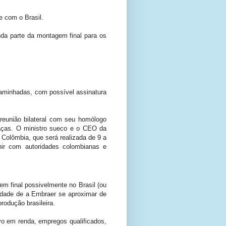
e com o Brasil.
inda parte da montagem final para os
aminhadas, com possível assinatura
reunião bilateral com seu homólogo
caças. O ministro sueco e o CEO da
 Colômbia, que será realizada de 9 a
nir com autoridades colombianas e
m final possivelmente no Brasil (ou
idade de a Embraer se aproximar de
rodução brasileira.
vo em renda, empregos qualificados,