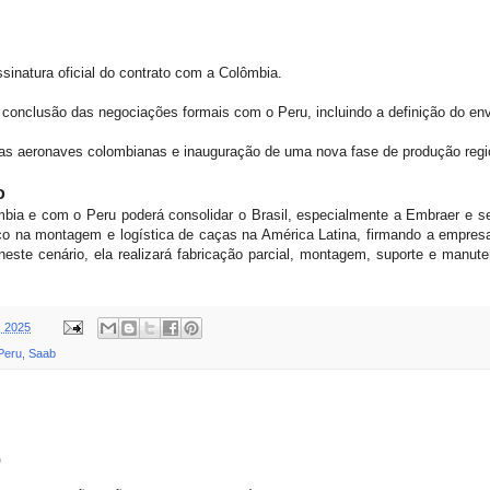
sinatura oficial do contrato com a Colômbia.
6: conclusão das negociações formais com o Peru, incluindo a definição do e
s aeronaves colombianas e inauguração de uma nova fase de produção region
o
ia e com o Peru poderá consolidar o Brasil, especialmente a Embraer e s
co na montagem e logística de caças na América Latina, firmando a empresa 
 neste cenário, ela realizará fabricação parcial, montagem, suporte e manu
, 2025
Peru
,
Saab
o