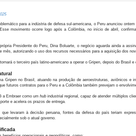
2025
emático para a indústria de defesa sul-americana, o Peru anunciou ontem (
Esse movimento ocorre logo após a Colômbia, no início de abril, confir
rópria Presidente do Peru, Dina Boluarte, o negócio aguarda ainda a assin
ste mês, autorizando o uso dos recursos necessários para a aquisição dos n
 tornará o terceiro país latino-americano a operar o Gripen, depois do Brasil 
tural
ma Gripen no Brasil, atuando na produção de aeroestruturas, aviônicos e 
ue futuros contratos para o Peru e a Colômbia também prevejam o envolvime
e vê a Embraer como um
hub
industrial regional, capaz de atender múltiplos clie
sporte e acelera os prazos de entrega.
s que levaram à decisão peruana, fontes da defesa do país teriam expre
pecialmente sob o atual governo.
ificada
vos benefícios operacionais e geopolíticos, como: