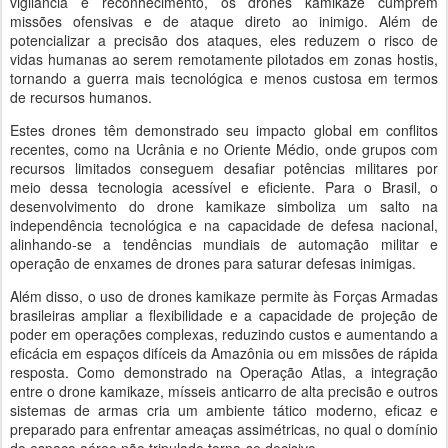
vigilância e reconhecimento, os drones kamikaze cumprem
missões ofensivas e de ataque direto ao inimigo. Além de
potencializar a precisão dos ataques, eles reduzem o risco de
vidas humanas ao serem remotamente pilotados em zonas hostis,
tornando a guerra mais tecnológica e menos custosa em termos
de recursos humanos.
Estes drones têm demonstrado seu impacto global em conflitos
recentes, como na Ucrânia e no Oriente Médio, onde grupos com
recursos limitados conseguem desafiar potências militares por
meio dessa tecnologia acessível e eficiente. Para o Brasil, o
desenvolvimento do drone kamikaze simboliza um salto na
independência tecnológica e na capacidade de defesa nacional,
alinhando-se a tendências mundiais de automação militar e
operação de enxames de drones para saturar defesas inimigas.
Além disso, o uso de drones kamikaze permite às Forças Armadas
brasileiras ampliar a flexibilidade e a capacidade de projeção de
poder em operações complexas, reduzindo custos e aumentando a
eficácia em espaços difíceis da Amazônia ou em missões de rápida
resposta. Como demonstrado na Operação Atlas, a integração
entre o drone kamikaze, mísseis anticarro de alta precisão e outros
sistemas de armas cria um ambiente tático moderno, eficaz e
preparado para enfrentar ameaças assimétricas, no qual o domínio