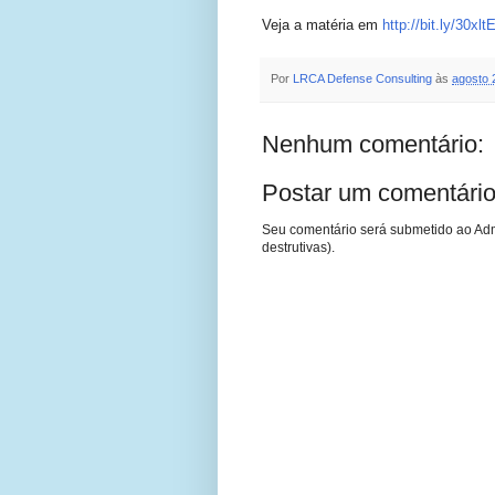
Veja a matéria em
http://bit.ly/30xlt
Por
LRCA Defense Consulting
às
agosto 
Nenhum comentário:
Postar um comentári
Seu comentário será submetido ao Adm
destrutivas).