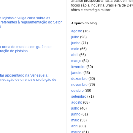
análise prospectiva nas áreas de inte
focos são a Indústria Brasileira de De
tática e estratégia militar.
 lojistas divulga carta sobre as
referentes à regulamentação do Setor
Arquivo do blog
s
agosto
(16)
julho
(98)
junho
(71)
ra arma do mundo com grafeno e
maio
(65)
eração de pistolas
abril
(66)
março
(54)
fevereiro
(60)
janeiro
(53)
litar aposentado na Venezuela:
dezembro
(60)
negação de direitos e proibição de
novembro
(79)
outubro
(86)
setembro
(71)
agosto
(68)
julho
(46)
junho
(61)
maio
(53)
abril
(80)
março
(61)