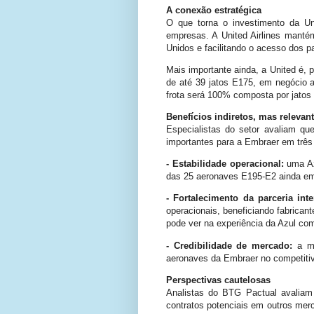
A conexão estratégica
O que torna o investimento da Un
empresas. A United Airlines manté
Unidos e facilitando o acesso dos 
Mais importante ainda, a United é,
de até 39 jatos E175, em negócio av
frota será 100% composta por jatos
Benefícios indiretos, mas relevan
Especialistas do setor avaliam que 
importantes para a Embraer em três f
- Estabilidade operacional:
uma Az
das 25 aeronaves E195-E2 ainda em 
- Fortalecimento da parceria inte
operacionais, beneficiando fabric
pode ver na experiência da Azul com
- Credibilidade de mercado:
a ma
aeronaves da Embraer no competitiv
Perspectivas cautelosas
Analistas do BTG Pactual avaliam 
contratos potenciais em outros merc