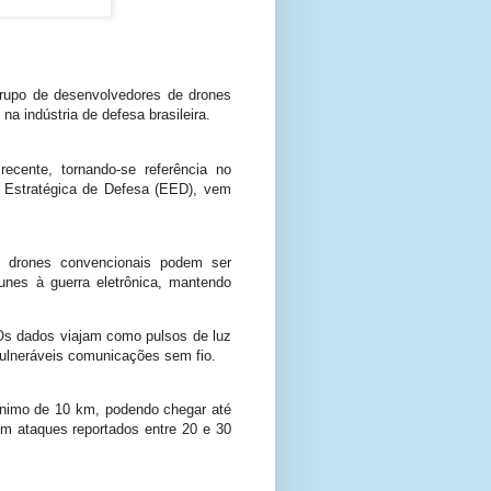
grupo de desenvolvedores de drones
a indústria de defesa brasileira.
ecente, tornando-se referência no
 Estratégica de Defesa (EED), vem
to drones convencionais podem ser
munes à guerra eletrônica, mantendo
 Os dados viajam como pulsos de luz
 vulneráveis comunicações sem fio.
ínimo de 10 km, podendo chegar até
om ataques reportados entre 20 e 30