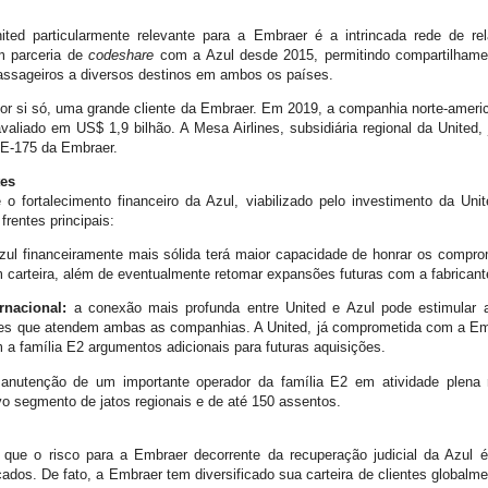
ited particularmente relevante para a Embraer é a intrincada rede de re
m parceria de
codeshare
com a Azul desde 2015, permitindo compartilhamen
passageiros a diversos destinos em ambos os países.
 por si só, uma grande cliente da Embraer. Em 2019, a companhia norte-ameri
aliado em US$ 1,9 bilhão. A Mesa Airlines, subsidiária regional da United, 
 E-175 da Embraer.
tes
o fortalecimento financeiro da Azul, viabilizado pelo investimento da Unit
rentes principais:
ul financeiramente mais sólida terá maior capacidade de honrar os compr
carteira, além de eventualmente retomar expansões futuras com a fabricante 
rnacional:
a conexão mais profunda entre United e Azul pode estimular a
antes que atendem ambas as companhias. A United, já comprometida com a Em
 a família E2 argumentos adicionais para futuras aquisições.
nutenção de um importante operador da família E2 em atividade plena re
o segmento de jatos regionais e de até 150 assentos.
que o risco para a Embraer decorrente da recuperação judicial da Azul 
ados. De fato, a Embraer tem diversificado sua carteira de clientes global