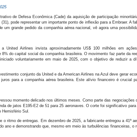
2025
rativo de Defesa Econômica (Cade) da aquisição de participação minoritári
ra (31), pode representar um importante ponto de inflexão para a Embraer. A fa
de um grande pedido da companhia aérea nacional, vê agora uma possibilid
 a United Airlines invista aproximadamente US$ 100 milhões em ações 
 8% do capital social da companhia brasileira. O movimento faz parte da ree
niciado voluntariamente em maio de 2025, com o objetivo de reduzir a dív
vestimento conjunto da United e da American Airlines na Azul deve gerar 
ros para a companhia aérea brasileira. Este alívio financeiro é crucial 
avessou momento delicado nos últimos meses. Como parte das negociações d
nda de jatos E195-E2 de 51 para 25 aeronaves. O corte foi significativo par
o Hemisfério Sul.
 o ritmo de entregas. Em dezembro de 2025, a fabricante entregou a 41ª a
 do ano e demonstrando que, mesmo em meio às turbulências financeiras, o