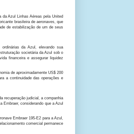
a da Azul Linhas Aéreas pela United
bricante brasileira de aeronaves, que
ade de estabilização de um de seus
ordinárias da Azul, elevando sua
struturação societária da Azul sob o
ida financeira e assegurar liquidez
economia de aproximadamente US$ 200
para a continuidade das operações e
a recuperação judicial, a companhia
a a Embraer, considerando que a Azul
eronave Embraer 195-E2 para a Azul,
 relacionamento comercial permanece