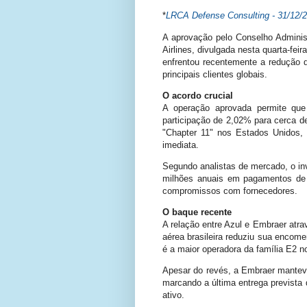
*
LRCA Defense Consulting - 31/
12/
A aprovação pelo Conselho Administ
Airlines, divulgada nesta quarta-fei
enfrentou recentemente a redução 
principais clientes globais.
O acordo crucial
A operação aprovada permite que
participação de 2,02% para cerca de
"Chapter 11" nos Estados Unidos, i
imediata.
Segundo analistas de mercado, o in
milhões anuais em pagamentos de ju
compromissos com fornecedores.
O baque recente
A relação entre Azul e Embraer atr
aérea brasileira reduziu sua encome
é a maior operadora da família E2 n
Apesar do revés, a Embraer manteve
marcando a última entrega prevista
ativo.