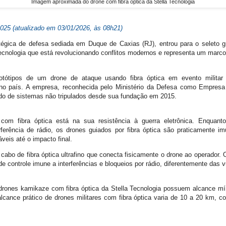
Imagem aproximada do drone com fibra óptica da Stella Tecnologia
025 (atualizado em 03/01/2026, às 08h21)
atégica de defesa sediada em Duque de Caxias (RJ), entrou para o seleto 
tecnologia que está revolucionando conflitos modernos e representa um marco n
rotótipos de um drone de ataque usando fibra óptica em evento militar r
 no país. A empresa, reconhecida pelo Ministério da Defesa como Empresa
do de sistemas não tripulados desde sua fundação em 2015.
com fibra óptica está na sua resistência à guerra eletrônica. Enquan
rferência de rádio, os drones guiados por fibra óptica são praticamente i
veis até o impacto final.
bo de fibra óptica ultrafino que conecta fisicamente o drone ao operador.
de controle imune a interferências e bloqueios por rádio, diferentemente das
drones kamikaze com fibra óptica da Stella Tecnologia possuem alcance m
ance prático de drones militares com fibra óptica varia de 10 a 20 km, c