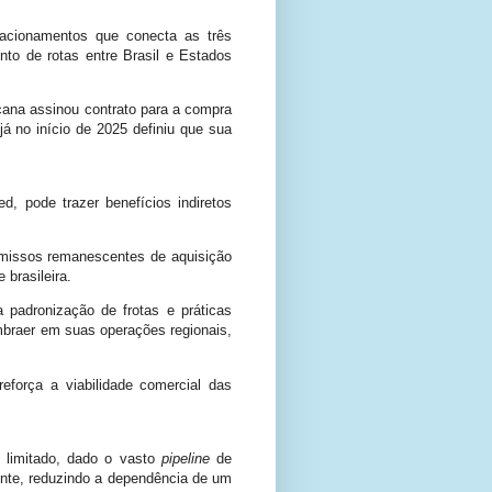
lacionamentos que conecta as três
to de rotas entre Brasil e Estados
cana assinou contrato para a compra
já no início de 2025 definiu que sua
ed, pode trazer benefícios indiretos
omissos remanescentes de aquisição
brasileira.
 padronização de frotas e práticas
braer em suas operações regionais,
força a viabilidade comercial das
é limitado, dado o vasto
pipeline
de
mente, reduzindo a dependência de um