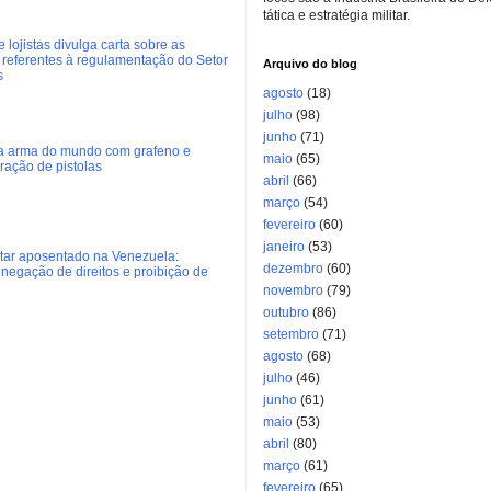
tática e estratégia militar.
 lojistas divulga carta sobre as
referentes à regulamentação do Setor
Arquivo do blog
s
agosto
(18)
julho
(98)
junho
(71)
ra arma do mundo com grafeno e
maio
(65)
eração de pistolas
abril
(66)
março
(54)
fevereiro
(60)
janeiro
(53)
litar aposentado na Venezuela:
dezembro
(60)
negação de direitos e proibição de
novembro
(79)
outubro
(86)
setembro
(71)
agosto
(68)
julho
(46)
junho
(61)
maio
(53)
abril
(80)
março
(61)
fevereiro
(65)