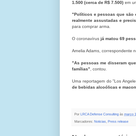
1.500 (cerca de R$ 7.500)
em um
"Políticos e pessoas que são
realmente assustadas e preci
para comprar arma.
O coronavírus
já matou 69 pes
Amelia Adams, correspondente no
"As pessoas me disseram que 
famílias"
, contou.
Uma reportagem do "Los Angeles
de bebidas alcoólicas e maco
Por
LRCA Defense Consulting
às
março 1
Marcadores:
Noticias
,
Press release