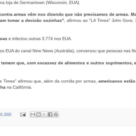
a loja de Germantown (Wisconsin, EUA).
 contra armas vêm nos dizendo que não precisamos de armas. M
sam tomar a decisão sozinhas"
, afirmou ao "LA Times" John Gore,
soas
e infectou outras 3.774 nos EUA.
s EUA do canal Nine News (Austrália), conversou que pessoas nas fil
temem que, com escassez de alimentos e outros suprimentos, e
 Times" afirmou que, além da corrida por armas,
americanos estão
nha
na Califórnia.
6, 2020