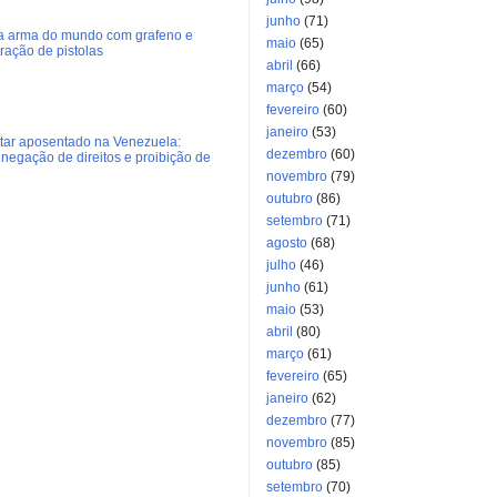
junho
(71)
ra arma do mundo com grafeno e
maio
(65)
eração de pistolas
abril
(66)
março
(54)
fevereiro
(60)
janeiro
(53)
litar aposentado na Venezuela:
dezembro
(60)
negação de direitos e proibição de
novembro
(79)
outubro
(86)
setembro
(71)
agosto
(68)
julho
(46)
junho
(61)
maio
(53)
abril
(80)
março
(61)
fevereiro
(65)
janeiro
(62)
dezembro
(77)
novembro
(85)
outubro
(85)
setembro
(70)