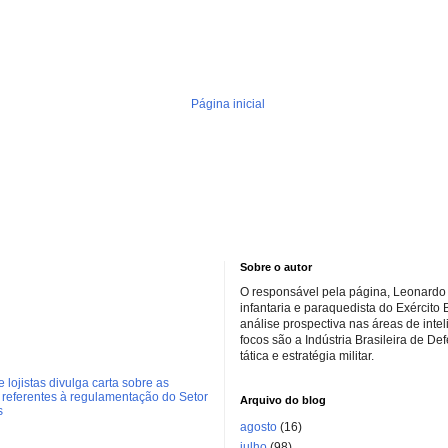
Página inicial
Sobre o autor
O responsável pela página, Leonardo 
infantaria e paraquedista do Exército 
análise prospectiva nas áreas de inte
focos são a Indústria Brasileira de De
tática e estratégia militar.
 lojistas divulga carta sobre as
referentes à regulamentação do Setor
Arquivo do blog
s
agosto
(16)
julho
(98)