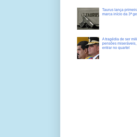
Taurus lança primei
marca início da 3ª g
A tragédia de ser mi
pensões miseráveis, 
entrar no quartel