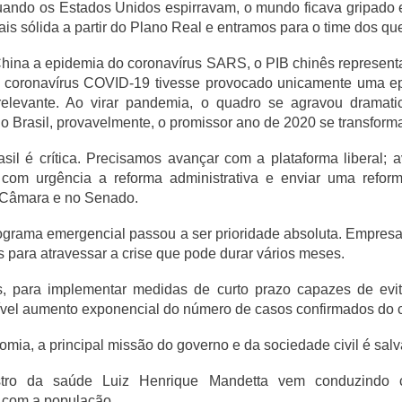
quando os Estados Unidos espirravam, o mundo ficava gripado 
ais sólida a partir do Plano Real e entramos para o time dos q
hina a epidemia do coronavírus SARS, o PIB chinês represen
 coronavírus COVID-19 tivesse provocado unicamente uma ep
relevante. Ao virar pandemia, o quadro se agravou dramati
 Brasil, provavelmente, o promissor ano de 2020 se transform
il é crítica. Precisamos avançar com a plataforma liberal; 
 com urgência a reforma administrativa e enviar uma reforma
a Câmara e no Senado.
grama emergencial passou a ser prioridade absoluta. Empresa
 para atravessar a crise que pode durar vários meses.
s, para implementar medidas de curto prazo capazes de evi
ível aumento exponencial do número de casos confirmados do c
mia, a principal missão do governo e da sociedade civil é salv
stro da saúde Luiz Henrique Mandetta vem conduzindo 
 com a população.