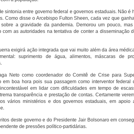
 de sintonia entre governo federal e governos estaduais. Não é
cas. Como disse o Arcebispo Fulton Sheen, cada vez que gan
a sobre a gravidade da pandemia. Demorou um pouco, mas
o com as autoridades na tentativa de conter a disseminação 
uerra exigirá ação integrada que vai muito além da área médica
mental: suprimento de água, alimentos, máscaras de prot
.
ga Neto como coordenador do Comitê de Crise para Supe
io em boa hora pois sua passagem como interventor federal 
 incontestável em lidar com dificuldades em tempo de escasse
trema transparência e prestação de contas. Certamente vere
dos vários ministérios e dos governos estaduais, em apoio 
e.
tos deste governo e do Presidente Jair Bolsonaro em consegu
pendente de pressões político-partidárias.