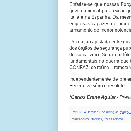
Enfatize-se que nossas Forç
governamental para evitar q
Itália e na Espanha. Da mesm
empresas capazes de produzi
armamento de menor potencial
Uma ação ajustada entre gove
dos órgãos de segurança públ
de soma zero. Seria um fôl
fundamentais na guerra que 
CONFAZ, se reúna – remotame
Independentemente de prefer
Federativo sério e resoluto.
*Carlos Erane Aguiar
- Presi
Por
LRCA Defense Consulting
às
março 2
Marcadores:
Noticias
,
Press release