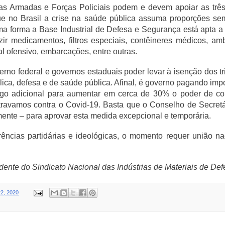
as Armadas e Forças Policiais podem e devem apoiar as três
ue no Brasil a crise na saúde pública assuma proporções s
a forma a Base Industrial de Defesa e Segurança está apta a
r medicamentos, filtros especiais, contêineres médicos, amb
 ofensivo, embarcações, entre outras.
rno federal e governos estaduais poder levar à isenção dos t
ica, defesa e de saúde pública. Afinal, é governo pagando im
ego adicional para aumentar em cerca de 30% o poder de c
travamos contra o Covid-19. Basta que o Conselho de Secret
nte – para aprovar esta medida excepcional e temporária.
ências partidárias e ideológicas, o momento requer união n
dente do Sindicato Nacional das Indústrias de Materiais de D
2, 2020