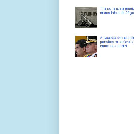
Taurus lança primei
marca início da 3ª g
A tragédia de ser mi
pensões miseráveis, 
entrar no quartel