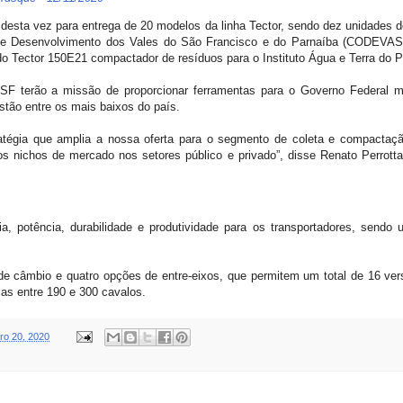
 desta vez para entrega de 20 modelos da linha Tector, sendo dez unidades 
e Desenvolvimento dos Vales do São Francisco e do Parnaíba (CODEVASF
do Tector 150E21 compactador de resíduos para o Instituto Água e Terra do 
F terão a missão de proporcionar ferramentas para o Governo Federal mel
stão entre os mais baixos do país.
atégia que amplia a nossa oferta para o segmento de coleta e compactaçã
os nichos de mercado nos setores público e privado”, disse Renato Perrott
ia, potência, durabilidade e produtividade para os transportadores, sendo
e câmbio e quatro opções de entre-eixos, que permitem um total de 16 ve
ias entre 190 e 300 cavalos.
o 20, 2020