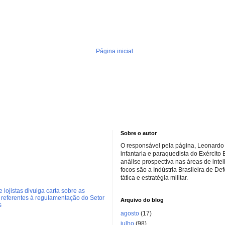
Página inicial
Sobre o autor
O responsável pela página, Leonardo 
infantaria e paraquedista do Exército 
análise prospectiva nas áreas de inte
focos são a Indústria Brasileira de De
tática e estratégia militar.
 lojistas divulga carta sobre as
referentes à regulamentação do Setor
Arquivo do blog
s
agosto
(17)
julho
(98)