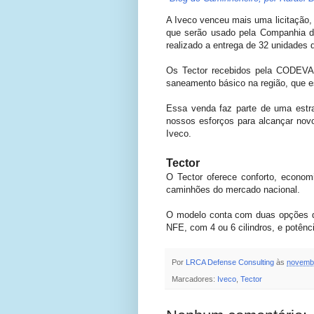
A Iveco venceu mais uma licitação,
que serão usado pela Companhia d
realizado a entrega de 32 unidades 
Os Tector recebidos pela CODEVAS
saneamento básico na região, que e
Essa venda faz parte de uma estr
nossos esforços para alcançar nov
Iveco.
Tector
O Tector oferece conforto, econom
caminhões do mercado nacional.
O modelo conta com duas opções d
NFE, com 4 ou 6 cilindros, e potênc
Por
LRCA Defense Consulting
às
novembr
Marcadores:
Iveco
,
Tector