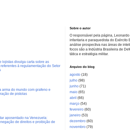
Sobre o autor
O responsável pela página, Leonardo 
infantaria e paraquedista do Exército 
análise prospectiva nas áreas de inte
focos são a Indústria Brasileira de De
tática e estratégia militar.
 lojistas divulga carta sobre as
referentes à regulamentação do Setor
Arquivo do blog
s
agosto
(18)
julho
(98)
junho
(71)
ra arma do mundo com grafeno e
maio
(65)
eração de pistolas
abril
(66)
março
(54)
fevereiro
(60)
janeiro
(53)
litar aposentado na Venezuela:
dezembro
(60)
negação de direitos e proibição de
novembro
(79)