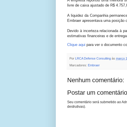
A empresa reportou uma melhora si
livre de caixa ajustado de R$ 4.757
A liquidez da Companhia permanece 
Embraer apresentava uma posição de
Devido à incerteza relacionada à p
estimativas financeiras e de entreg
Clique aqui
para ver o documento co
Por
LRCA Defense Consulting
às
março 1
Marcadores:
Embraer
Nenhum comentário:
Postar um comentári
Seu comentário será submetido ao Adm
destrutivas).