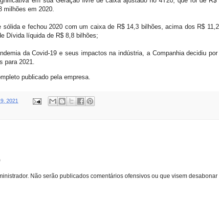
gnificativa em sua Geração livre de caixa ajustado no 4T20, que foi de R$
,8 milhões em 2020.
sólida e fechou 2020 com um caixa de R$ 14,3 bilhões, acima dos R$ 11,2 
 Dívida líquida de R$ 8,8 bilhões;
andemia da Covid-19 e seus impactos na indústria, a Companhia decidiu po
as para 2021.
mpleto publicado pela empresa.
9, 2021
o
inistrador. Não serão publicados comentários ofensivos ou que visem desabonar 