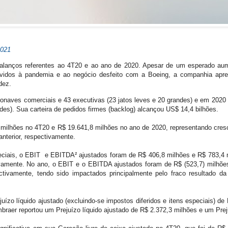
2021
balanços referentes ao 4T20 e ao ano de 2020. Apesar de um esperado aum
 devidos à pandemia e ao negócio desfeito com a Boeing, a companhia apr
dez.
onaves comerciais e 43 executivas (23 jatos leves e 20 grandes) e em 2020
ndes). Sua carteira de pedidos firmes (backlog) alcançou US$ 14,4 bilhões.
,0 milhões no 4T20 e R$ 19.641,8 milhões no ano de 2020, representando cr
nterior, respectivamente.
eciais, o EBIT e EBITDA² ajustados foram de R$ 406,8 milhões e R$ 783,4 
vamente. No ano, o EBIT e o EBITDA ajustados foram de R$ (523,7) milhõe
tivamente, tendo sido impactados principalmente pelo fraco resultado d
ízo líquido ajustado (excluindo-se impostos diferidos e itens especiais) de
raer reportou um Prejuízo líquido ajustado de R$ 2.372,3 milhões e um Prej