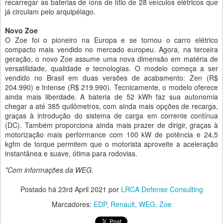
recarregar as baterias de íons de lítio de 28 veículos elétricos que
já circulam pelo arquipélago.
Novo Zoe
O Zoe foi o pioneiro na Europa e se tornou o carro elétrico
compacto mais vendido no mercado europeu. Agora, na terceira
geração, o novo Zoe assume uma nova dimensão em matéria de
versatilidade, qualidade e tecnologias. O modelo começa a ser
vendido no Brasil em duas versões de acabamento: Zen (R$
204.990) e Intense (R$ 219.990). Tecnicamente, o modelo oferece
ainda mais liberdade. A bateria de 52 kWh faz sua autonomia
chegar a até 385 quilômetros, com ainda mais opções de recarga,
graças à introdução do sistema de carga em corrente contínua
(DC). Também proporciona ainda mais prazer de dirigir, graças à
motorização mais performance com 100 kW de potência e 24,5
kgfm de torque permitem que o motorista aproveite a aceleração
instantânea e suave, ótima para rodovias.
*Com informações da WEG.
Postado há
23rd April 2021
por
LRCA Defense Consulting
Marcadores:
EDP
Renault
WEG
Zoe