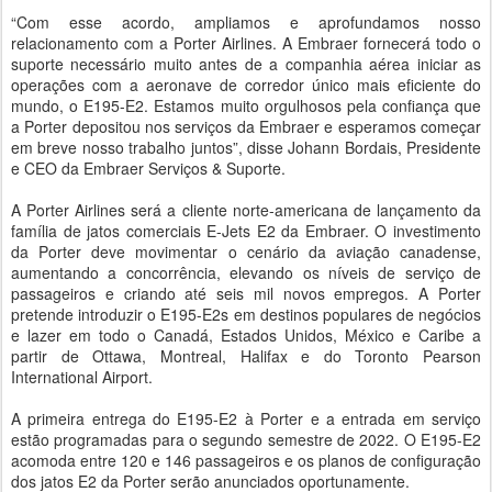
“Com esse acordo, ampliamos e aprofundamos nosso
relacionamento com a Porter Airlines. A Embraer fornecerá todo o
suporte necessário muito antes de a companhia aérea iniciar as
operações com a aeronave de corredor único mais eficiente do
mundo, o E195-E2. Estamos muito orgulhosos pela confiança que
a Porter depositou nos serviços da Embraer e esperamos começar
em breve nosso trabalho juntos”, disse Johann Bordais, Presidente
e CEO da Embraer Serviços & Suporte.
A Porter Airlines será a cliente norte-americana de lançamento da
família de jatos comerciais E-Jets E2 da Embraer. O investimento
da Porter deve movimentar o cenário da aviação canadense,
aumentando a concorrência, elevando os níveis de serviço de
passageiros e criando até seis mil novos empregos. A Porter
pretende introduzir o E195-E2s em destinos populares de negócios
e lazer em todo o Canadá, Estados Unidos, México e Caribe a
partir de Ottawa, Montreal, Halifax e do Toronto Pearson
International Airport.
A primeira entrega do E195-E2 à Porter e a entrada em serviço
estão programadas para o segundo semestre de 2022. O E195-E2
acomoda entre 120 e 146 passageiros e os planos de configuração
dos jatos E2 da Porter serão anunciados oportunamente.