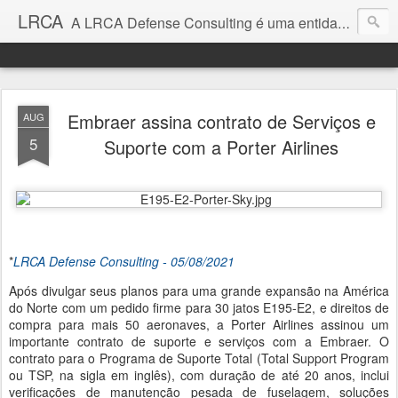
LRCA
A LRCA Defense Consulting é uma entidade sem fins lucrativos que se dedica a produzir e divulgar notícias e análises sobre as Empresas de Defesa. Não somos jornalistas e nem este é um blog jornalístico.
Embraer assina contrato de Serviços e
AUG
5
Suporte com a Porter Airlines
*
LRCA Defense Consulting - 05/08/2021
Após divulgar seus planos para uma grande expansão na América
do Norte com um pedido firme para 30 jatos E195-E2, e direitos de
compra para mais 50 aeronaves, a Porter Airlines assinou um
importante contrato de suporte e serviços com a Embraer. O
contrato para o Programa de Suporte Total (Total Support Program
ou TSP, na sigla em inglês), com duração de até 20 anos, inclui
verificações de manutenção pesada de fuselagem, soluções