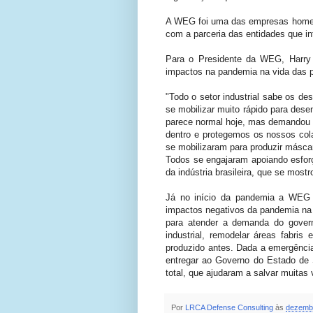
A WEG foi uma das empresas homenag
com a parceria das entidades que i
Para o Presidente da WEG, Harry 
impactos na pandemia na vida das 
"Todo o setor industrial sabe os d
se mobilizar muito rápido para des
parece normal hoje, mas demandou 
dentro e protegemos os nossos co
se mobilizaram para produzir máscar
Todos se engajaram apoiando esfor
da indústria brasileira, que se most
Já no início da pandemia a WEG p
impactos negativos da pandemia na 
para atender a demanda do gover
industrial, remodelar áreas fabr
produzido antes. Dada a emergênci
entregar ao Governo do Estado de 
total, que ajudaram a salvar muitas 
Por
LRCA Defense Consulting
às
dezembr