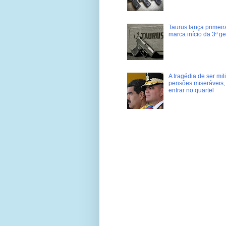
Taurus lança primei
marca início da 3ª g
A tragédia de ser mi
pensões miseráveis, 
entrar no quartel