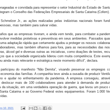
eadas e convidada para representar o setor Industrial do Estado de Santa
ntegram o Conselho das Federações Empresariais de Santa Catarina (Cofem).
Schmelzer Jr., as ações realizadas pelas indústrias nacionais foram fun
pessoas, mas também para salvar vidas.
esafios que as empresas tiveram, e ainda vem tendo, para combater a pandem
envolver medidas protetivas e preventivas em seus ambientes. Passados qua
uma adaptação rápida que certamente ajudou a proteger os nossos colaborad
laboradores, mas também olhamos para fora, para as necessidades das no
as, álcool gel e diversas outras as iniciativas, como doações de testes, rec
ços que a sociedade organizada liderou com muita competência. Este exemp
rou ainda mais relevante e estratégica neste momento difícil”, declara.
articipou do manifesto “Não Demita”, visando preservar os empregos 
economia das famílias. A companhia teve ainda a ousadia de produzir Venti
no e ajudar no enfrentamento da pandemia. A empresa conseguiu, atrav
is e deslocar mais de 100 colaboradores para atender à demanda de produ
a da situação, em uma verdadeira operação de guerra, que levou um pouc
Santa Catarina e ao Governo Federal estes equipamentos. Foram 1.000 Ve
vidas.
o 10, 2021