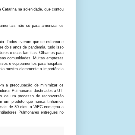
 Catarina na solenidade, que contou
damentais não só para amenizar os
ia. Todos tiveram que se esforçar e
se dois anos de pandemia, tudo isso
ores e suas famílias. Olhamos para
ssas comunidades. Muitas empresas
ursos e equipamentos para hospitais.
lo mostra claramente a importância
com a preocupação de minimizar os
ladores Pulmonares destinados a UTI
és de um processo de reconversão
zir um produto que nunca tínhamos
o mais de 30 dias, a WEG começou a
ntiladores Pulmonares entregues no