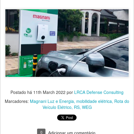
Postado há
11th March 2022
por
LRCA Defense Consulting
Marcadores:
Magnani Luz e Energia
mobilidade elétrica
Rota do
Veículo Elétrico
RS
WEG
0
Adicionar um comentário