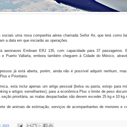
s sociais uma nova companhia aérea chamada Señor Air, que terá como b
am a data em que iniciarão as operações.
izará aeronaves Embraer ERJ 135, com capacidade para 37 passageiros. E
n e Puerto Vallarta, embora também cheguem à Cidade do México, através 
ngressos já está aberta, porém, ainda não é possível adquirir nenhum, mas
us e Prioritário.
ica, esta inclui apenas um artigo pessoal (bolsa ou pasta, estojo para má
oking e artigos semelhantes); para a econômica Plus o limite de peso docum
seção prioritária, as malas despachadas não devem exceder 25 kg e 10 kg 
porte de animais de estimação, serviços de acompanhantes de menores e co
2, 2023