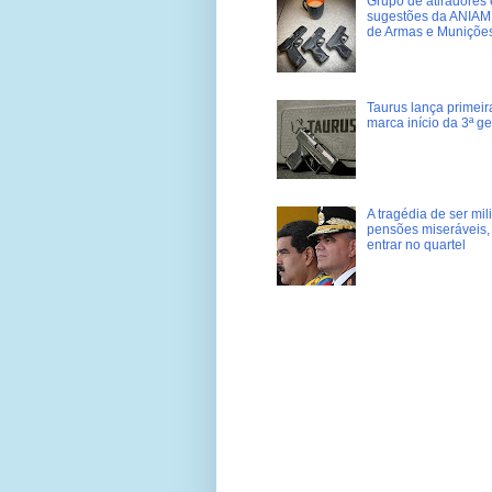
Grupo de atiradores e
sugestões da ANIAM 
de Armas e Muniçõe
Taurus lança primei
marca início da 3ª g
A tragédia de ser mi
pensões miseráveis, 
entrar no quartel