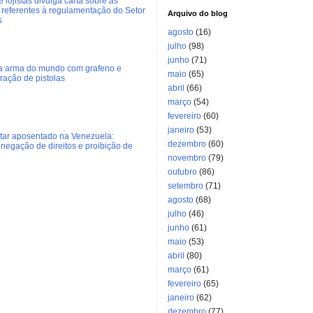
 lojistas divulga carta sobre as
referentes à regulamentação do Setor
Arquivo do blog
s
agosto
(16)
julho
(98)
junho
(71)
ra arma do mundo com grafeno e
maio
(65)
eração de pistolas
abril
(66)
março
(54)
fevereiro
(60)
janeiro
(53)
litar aposentado na Venezuela:
dezembro
(60)
negação de direitos e proibição de
novembro
(79)
outubro
(86)
setembro
(71)
agosto
(68)
julho
(46)
junho
(61)
maio
(53)
abril
(80)
março
(61)
fevereiro
(65)
janeiro
(62)
dezembro
(77)