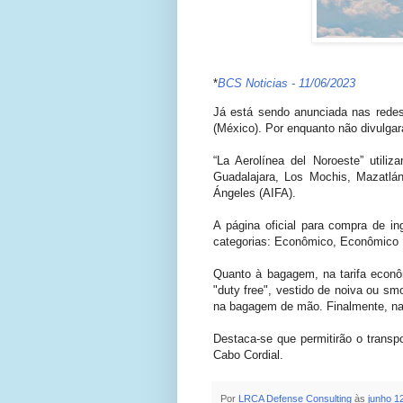
*
BCS Noticias - 11/06/2023
Já está sendo anunciada nas rede
(México). Por enquanto não divulgar
“La Aerolínea del Noroeste” util
Guadalajara, Los Mochis, Mazatlá
Ángeles (AIFA).
A página oficial para compra de i
categorias: Econômico, Econômico Pl
Quanto à bagagem, na tarifa econôm
"duty free", vestido de noiva ou sm
na bagagem de mão. Finalmente, na 
Destaca-se que permitirão o trans
Cabo Cordial.
Por
LRCA Defense Consulting
às
junho 1