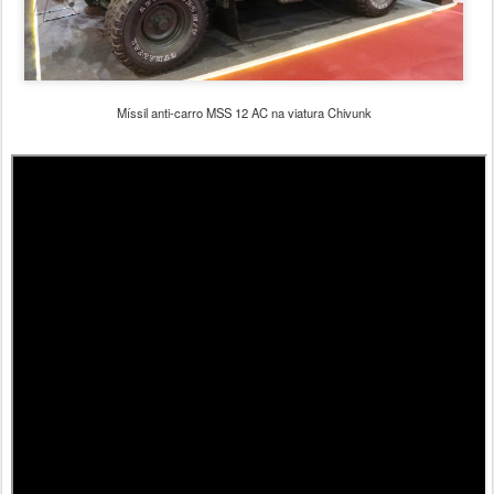
Míssil anti-carro MSS 12 AC na viatura Chivunk