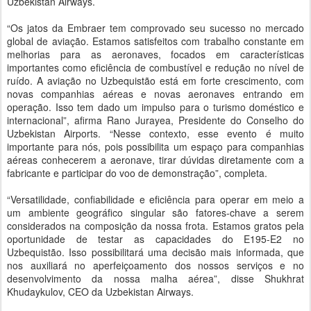
Uzbekistan Airways.
“Os jatos da Embraer tem comprovado seu sucesso no mercado
global de aviação. Estamos satisfeitos com trabalho constante em
melhorias para as aeronaves, focados em características
importantes como eficiência de combustível e redução no nível de
ruído. A aviação no Uzbequistão está em forte crescimento, com
novas companhias aéreas e novas aeronaves entrando em
operação. Isso tem dado um impulso para o turismo doméstico e
internacional”, afirma Rano Jurayea, Presidente do Conselho do
Uzbekistan Airports. “Nesse contexto, esse evento é muito
importante para nós, pois possibilita um espaço para companhias
aéreas conhecerem a aeronave, tirar dúvidas diretamente com a
fabricante e participar do voo de demonstração”, completa.
“Versatilidade, confiabilidade e eficiência para operar em meio a
um ambiente geográfico singular são fatores-chave a serem
considerados na composição da nossa frota. Estamos gratos pela
oportunidade de testar as capacidades do E195-E2 no
Uzbequistão. Isso possibilitará uma decisão mais informada, que
nos auxiliará no aperfeiçoamento dos nossos serviços e no
desenvolvimento da nossa malha aérea”, disse Shukhrat
Khudaykulov, CEO da Uzbekistan Airways.