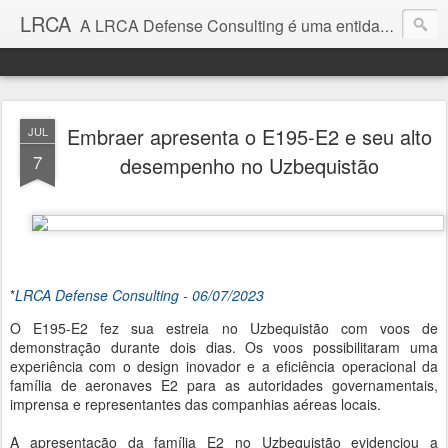
LRCA
A LRCA Defense Consulting é uma entidade sem fins lucrativos que se dedica a produzir e divulgar notícias e análises sobre as Empresas de Defesa. Não somos jornalistas e nem este é um blog jornalístico.
Embraer apresenta o E195-E2 e seu alto
JUL
7
desempenho no Uzbequistão
*
LRCA Defense Consulting - 06/07/2023
O E195-E2 fez sua estreia no Uzbequistão com voos de
demonstração durante dois dias. Os voos possibilitaram uma
experiência com o design inovador e a eficiência operacional da
família de aeronaves E2 para as autoridades governamentais,
imprensa e representantes das companhias aéreas locais.
A apresentação da família E2 no Uzbequistão evidenciou a