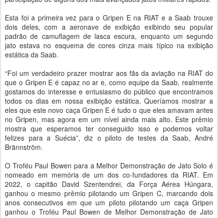
Esta foi a primeira vez para o Gripen E na RIAT e a Saab trouxe
dois deles, com a aeronave de exibição exibindo seu popular
padrão de camuflagem de lasca escura, enquanto um segundo
jato estava no esquema de cores cinza mais típico na exibição
estática da Saab.
“Foi um verdadeiro prazer mostrar aos fãs da aviação na RIAT do
que o Gripen E é capaz no ar e, como equipe da Saab, realmente
gostamos do interesse e entusiasmo do público que encontramos
todos os dias em nossa exibição estática. Queríamos mostrar a
eles que este novo caça Gripen E é tudo o que eles amavam antes
no Gripen, mas agora em um nível ainda mais alto. Este prêmio
mostra que esperamos ter conseguido isso e podemos voltar
felizes para a Suécia”, diz o piloto de testes da Saab, André
Brännström.
O Troféu Paul Bowen para a Melhor Demonstração de Jato Solo é
nomeado em memória de um dos co-fundadores da RIAT. Em
2022, o capitão David Szentendrei, da Força Aérea Húngara,
ganhou o mesmo prêmio pilotando um Gripen C, marcando dois
anos consecutivos em que um piloto pilotando um caça Gripen
ganhou o Troféu Paul Bowen de Melhor Demonstração de Jato