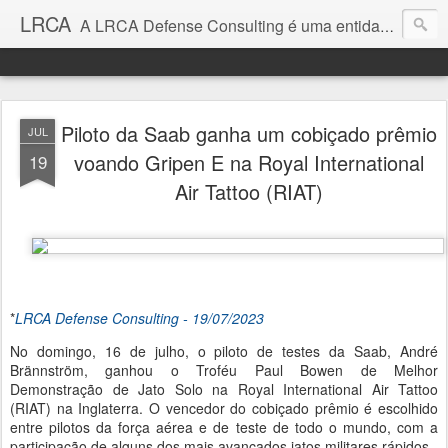
LRCA
A LRCA Defense Consulting é uma entidade sem fins lucrativos que se dedica a produzir e divulgar notícias e análises sobre as Empresas de Defesa. Não somos jornalistas e nem este é um blog jornalístico.
Piloto da Saab ganha um cobiçado prêmio
JUL
voando Gripen E na Royal International
19
Air Tattoo (RIAT)
*
LRCA Defense Consulting - 19/07/2023
No domingo, 16 de julho, o piloto de testes da Saab, André
Brännström, ganhou o Troféu Paul Bowen de Melhor
Demonstração de Jato Solo na Royal International Air Tattoo
(RIAT) na Inglaterra. O vencedor do cobiçado prêmio é escolhido
entre pilotos da força aérea e de teste de todo o mundo, com a
participação de alguns dos mais avançados jatos militares rápidos.