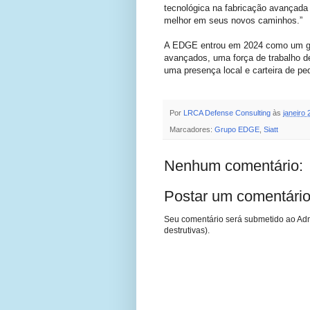
tecnológica na fabricação avançada 
melhor em seus novos caminhos.”
A EDGE entrou em 2024 como um gru
avançados, uma força de trabalho d
uma presença local e carteira de pe
Por
LRCA Defense Consulting
às
janeiro 
Marcadores:
Grupo EDGE
,
Siatt
Nenhum comentário:
Postar um comentári
Seu comentário será submetido ao Adm
destrutivas).