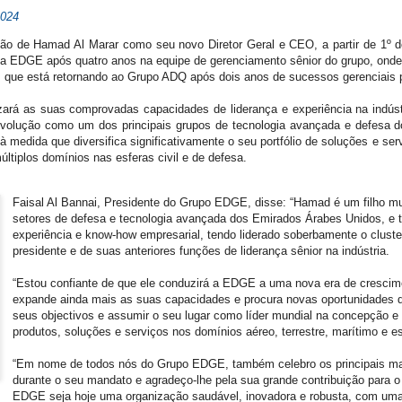
2024
de Hamad Al Marar como seu novo Diretor Geral e CEO, a partir de 1º de f
 EDGE após quatro anos na equipe de gerenciamento sênior do grupo, onde f
, que está retornando ao Grupo ADQ após dois anos de sucessos gerenciais
izará as suas comprovadas capacidades de liderança e experiência na indús
evolução como um dos principais grupos de tecnologia avançada e defesa d
 à medida que diversifica significativamente o seu portfólio de soluções e s
tiplos domínios nas esferas civil e de defesa.
Faisal Al Bannai, Presidente do Grupo EDGE, disse: “Hamad é um filho mu
setores de defesa e tecnologia avançada dos Emirados Árabes Unidos, e 
experiência e know-how empresarial, tendo liderado soberbamente o clus
presidente e de suas anteriores funções de liderança sênior na indústria.
“Estou confiante de que ele conduzirá a EDGE a uma nova era de crescime
expande ainda mais as suas capacidades e procura novas oportunidades qu
seus objectivos e assumir o seu lugar como líder mundial na concepção e
produtos, soluções e serviços nos domínios aéreo, terrestre, marítimo e es
“Em nome de todos nós do Grupo EDGE, também celebro os principais m
durante o seu mandato e agradeço-lhe pela sua grande contribuição para o
EDGE seja hoje uma organização saudável, inovadora e robusta, com uma 