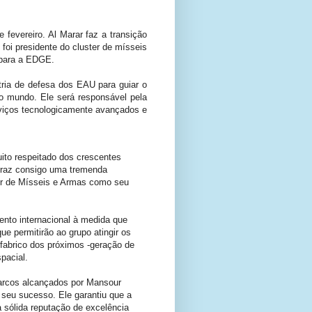
evereiro. Al Marar faz a transição
oi presidente do cluster de mísseis
 para a EDGE.
tria de defesa dos EAU para guiar o
o mundo. Ele será responsável pela
erviços tecnologicamente avançados e
ito respeitado dos crescentes
traz consigo uma tremenda
ter de Mísseis e Armas como seu
nto internacional à medida que
e permitirão ao grupo atingir os
 fabrico dos próximos -geração de
pacial.
arcos alcançados por Mansour
 seu sucesso. Ele garantiu que a
sólida reputação de excelência