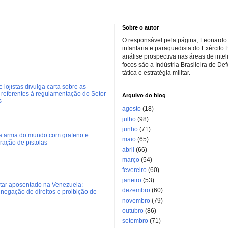
Sobre o autor
O responsável pela página, Leonardo 
infantaria e paraquedista do Exército 
análise prospectiva nas áreas de inte
focos são a Indústria Brasileira de De
tática e estratégia militar.
 lojistas divulga carta sobre as
referentes à regulamentação do Setor
Arquivo do blog
s
agosto
(18)
julho
(98)
junho
(71)
ra arma do mundo com grafeno e
maio
(65)
eração de pistolas
abril
(66)
março
(54)
fevereiro
(60)
janeiro
(53)
litar aposentado na Venezuela:
dezembro
(60)
negação de direitos e proibição de
novembro
(79)
outubro
(86)
setembro
(71)