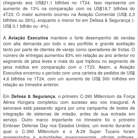
chegando aos US$21,1 bilhões no 1T24. Isso representa um
aumento de 13% na comparação com os US$18,7 bilhões do
4T23. O maior aumento ocorreu na Aviação Comercial (US$ 2,3
bilhões ou 26%), enquanto o menor foi em Defesa & Segurança (-
US$ 0,1 bilhão ou -4%).
A
Aviação Executiva
manteve o forte desempenho de vendas
com alta demanda por todo o seu portfólio e grande aceitação
tanto por parte de clientes de varejo como operadores de frotas. O
número de entregas aumentou 83% em relação ao ano anterior no
segmento de jatos leves e mais do que triplicou no segmento de
jatos médios em comparação com o 1T23. Assim, a Aviação
Executiva encerrou o período com uma carteira de pedidos de US$
4,6 bilhões no 1T24, com um aumento de US$ 300 milhões em
relação ao trimestre anterior.
Em
Defesa & Segurança
, o primeiro C-390 Millennium da Força
Aérea Húngara completou com sucesso seu voo inaugural. A
aeronave está passando agora por uma campanha de testes de
integração de sistemas de missão, antes de sua entrada em
serviço. Outro marco importante no trimestre foi o primeiro
Embraer Defense Day nos Estados Unidos; um evento durante o
qual o C-390 Millennium e o A-29 Super Tucano foram
apresentados a autoridades governamentais, oficiais militares,