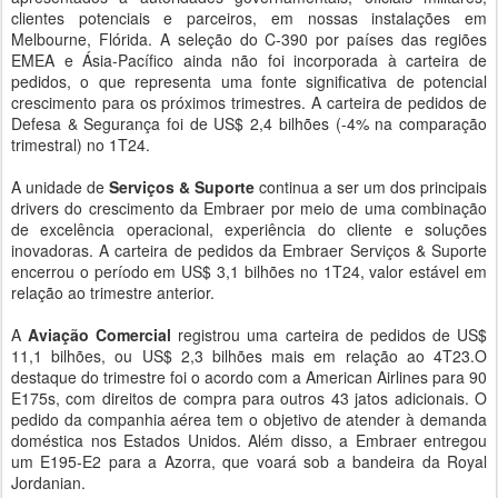
clientes potenciais e parceiros, em nossas instalações em
Melbourne, Flórida. A seleção do C-390 por países das regiões
EMEA e Ásia-Pacífico ainda não foi incorporada à carteira de
pedidos, o que representa uma fonte significativa de potencial
crescimento para os próximos trimestres. A carteira de pedidos de
Defesa & Segurança foi de US$ 2,4 bilhões (-4% na comparação
trimestral) no 1T24.
A unidade de
Serviços & Suporte
continua a ser um dos principais
drivers do crescimento da Embraer por meio de uma combinação
de excelência operacional, experiência do cliente e soluções
inovadoras. A carteira de pedidos da Embraer Serviços & Suporte
encerrou o período em US$ 3,1 bilhões no 1T24, valor estável em
relação ao trimestre anterior.
A
Aviação Comercial
registrou uma carteira de pedidos de US$
11,1 bilhões, ou US$ 2,3 bilhões mais em relação ao 4T23.O
destaque do trimestre foi o acordo com a American Airlines para 90
E175s, com direitos de compra para outros 43 jatos adicionais. O
pedido da companhia aérea tem o objetivo de atender à demanda
doméstica nos Estados Unidos. Além disso, a Embraer entregou
um E195-E2 para a Azorra, que voará sob a bandeira da Royal
Jordanian.