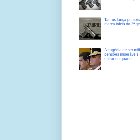
Taurus lança primei
marca início da 3ª g
A tragédia de ser mi
pensões miseráveis, 
entrar no quartel