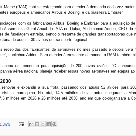
ir Maroc (RAM) está se esforçando para atender à demanda cada vez maior. 
antes europeus e americanos Airbus e Boeing, e da brasileira Embraer.
egociações com os fabricantes Airbus, Boeing e Embraer para a aquisição d
da Assembleia Geral Anual da IATA no Dubai, Abdelhamid Addou, CEO da R
es de fuselagem estreita, sendo o restante de grandes transportadoras que
aria de adquirir 30 aviões de transporte regional.
as recebidas dos fabricantes de aeronaves no mês passado e depois verá “
ter”, sublinhou Addou. Para atender à crescente demanda, a RAM também pl
ançou um concurso para aquisição de 200 novos aviões. “O concurso f
panhia aérea nacional planeja receber essas novas aeronaves em etapas ao
 2030
rá renovar e expandir a sua frota, passando dos atuais 52 aviões para 
 turística marroquina. No total, 14,5 milhões de visitantes chegaram a 
17,5 milhões em 2026 e 26 milhões até 2030, ano em que co-organizará a Co
9, 2024