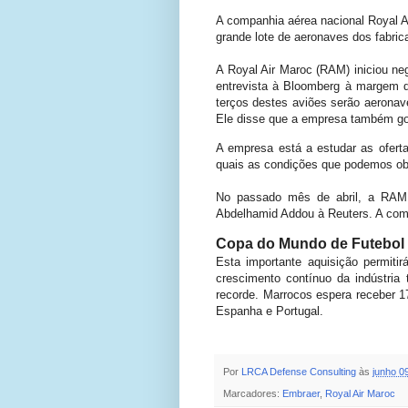
A companhia aérea nacional Royal A
grande lote de aeronaves dos fabric
A Royal Air Maroc (RAM) iniciou n
entrevista à Bloomberg à margem 
terços destes aviões serão aeronav
Ele disse que a empresa também gost
A empresa está a estudar as ofert
quais as condições que podemos ob
No passado mês de abril, a RAM l
Abdelhamid Addou à Reuters. A com
Copa do Mundo de Futebol
Esta importante aquisição permiti
crescimento contínuo da indústria
recorde. Marrocos espera receber 
Espanha e Portugal.
Por
LRCA Defense Consulting
às
junho 0
Marcadores:
Embraer
,
Royal Air Maroc