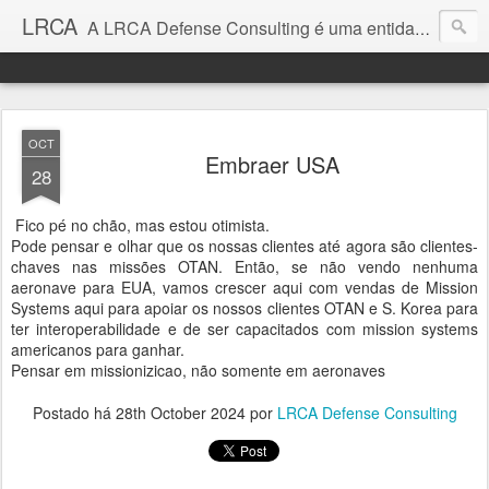
LRCA
A LRCA Defense Consulting é uma entidade sem fins lucrativos que se dedica a produzir e divulgar notícias e análises sobre as Empresas de Defesa. Não somos jornalistas e nem este é um blog jornalístico.
OCT
Embraer USA
28
Fico pé no chão, mas estou otimista.
Pode pensar e olhar que os nossas clientes até agora são clientes-
chaves nas missões OTAN. Então, se não vendo nenhuma
aeronave para EUA, vamos crescer aqui com vendas de Mission
Systems aqui para apoiar os nossos clientes OTAN e S. Korea para
ter interoperabilidade e de ser capacitados com mission systems
americanos para ganhar.
Pensar em missionizicao, não somente em aeronaves
Postado há
28th October 2024
por
LRCA Defense Consulting