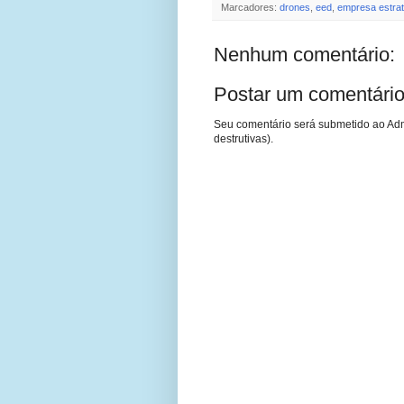
Marcadores:
drones
,
eed
,
empresa estrat
Nenhum comentário:
Postar um comentári
Seu comentário será submetido ao Adm
destrutivas).