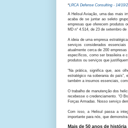
*
LRCA Defense Consulting - 14/10/
A Helisul Aviação, uma das mais imp
acaba de se juntar ao seleto gru
empresas que oferecem produtos ou 
MD n° 4.514, de 23 de setembro de 
A ideia de uma empresa estratégica
serviços considerados essenciais
atualmente cerca de 200 empresas br
específicos, como ser brasileira e 
produtos ou serviços que justifique
“Na prática, significa que, aos 
estratégico na soberania do país”,
também a insumos essenciais, como
O trabalho de manutenção dos helicó
recebesse o credenciamento. “O Bra
Forças Armadas. Nosso serviço demo
Com isso, a Helisul passa a inte
importante para nós, que demonstra 
Mais de 50 anos de história