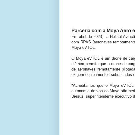
Parceria com a Moya Aero
Em abril de 2023,
a Helisul Aviaç
com RPAS (aeronaves remotamente p
Moya eVTOL.
O Moya eVTOL é um drone de carga
elétrico permite que o drone de ca
de aeronaves remotamente pilotad
exigem equipamentos sofisticados e
"Acreditamos que o Moya eVTOL va
autonomia de voo do Moya são perf
Biesuz, superintendente executivo d