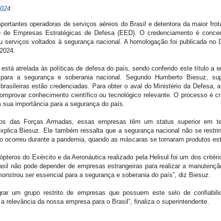
2024
ortantes operadoras de serviços aéreos do Brasil e detentora da maior frot
po de Empresas Estratégicas de Defesa (EED). O credenciamento é concedi
serviços voltados à segurança nacional. A homologação foi publicada no Di
2024.
 está atrelada às políticas de defesa do país, sendo conferido este título 
 para a segurança e soberania nacional. Segundo Humberto Biesuz, supe
asileiras estão credenciadas. Para obter o aval do Ministério da Defesa, a
comprovar conhecimento científico ou tecnológico relevante. O processo é cr
m sua importância para a segurança do país.
olhos das Forças Armadas, essas empresas têm um status superior em te
 explica Biesuz. Ele também ressalta que a segurança nacional não se restr
 ocorreu durante a pandemia, quando as máscaras se tornaram produtos est
pteros do Exército e da Aeronáutica realizado pela Helisul foi um dos crité
sil não pode depender de empresas estrangeiras para realizar a manutençã
nstrou ser essencial para a segurança e soberania do país”, diz Biesuz.
grar um grupo restrito de empresas que possuem este selo de confiabil
a relevância da nossa empresa para o Brasil”, finaliza o superintendente.