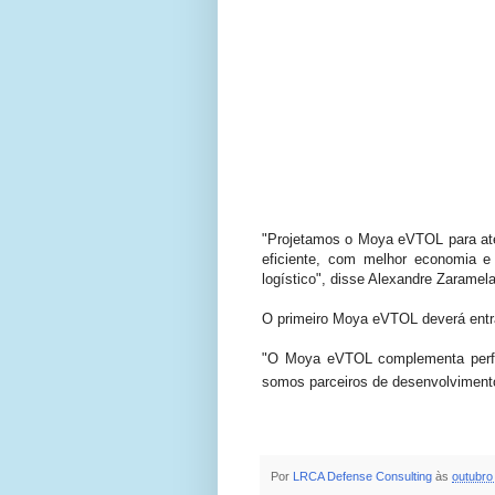
"Projetamos o Moya eVTOL para ate
eficiente, com melhor economia e
logístico", disse Alexandre Zarame
O primeiro Moya eVTOL deverá entra
"O Moya eVTOL complementa perfei
somos parceiros de desenvolvimento
Por
LRCA Defense Consulting
às
outubro