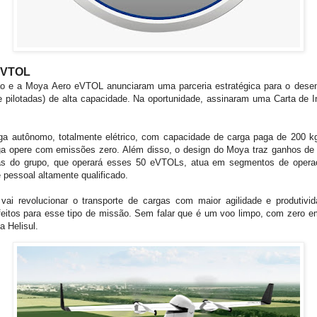
 eVTOL
ão e a
Moya Aero eVTOL anunciaram uma parceria estratégica para o desenv
ilotadas) de alta capacidade. Na oportunidade, assinaram uma Carta de I
 autônomo, totalmente elétrico, com capacidade de carga paga de 200 kg 
rga opere com emissões zero. Além disso, o design do Moya traz ganhos de ef
as do grupo, que operará esses 50 eVTOLs, atua em segmentos de operaç
 pessoal altamente qualificado.
i revolucionar o transporte de cargas com maior agilidade e produtivid
eitos para esse tipo de missão. Sem falar que é um voo limpo, com zero e
a Helisul.