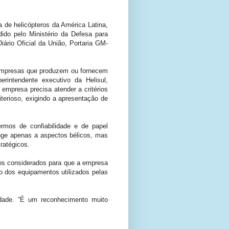
a de helicópteros da América Latina,
do pelo Ministério da Defesa para
ário Oficial da União, Portaria GM-
a empresas que produzem ou fornecem
rintendente executivo da Helisul,
 empresa precisa atender a critérios
iterioso, exigindo a apresentação de
rmos de confiabilidade e de papel
inge apenas a aspectos bélicos, mas
ratégicos.
rios considerados para que a empresa
o dos equipamentos utilizados pelas
idade. “É um reconhecimento muito