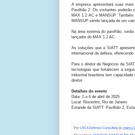
A empresa apresentará suas mais 
Pavilhão 2. Os visitantes poderã
MAX 1.2 AC e MANSUP. Também esta
MANSUP sendo lançada de um carr
Na área externa do pavilhão, ser
lançador do MAX 1.2 AC.
As soluções que a SIATT apresent
internacional de defesa, oferecendo
Para o diretor de Negócios da SIA
tecnologias que fortalecem a segu
industrial brasileira tem capacidad
diretor.
Detalhes do evento
Data: 1 a 4 de abril de 2025
Local: Riocentro, Rio de Janeiro
Estande da SIATT: Pavilhão 2, Est
Por
LRCA Defense Consulting
às
março 2
Marcadores:
MANSUP
,
MANSUP-ER
,
Ma