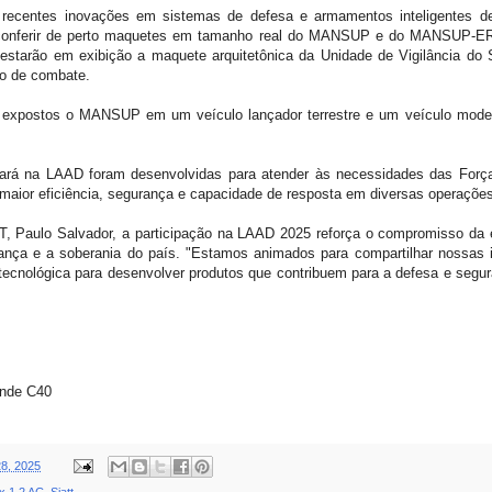
recentes inovações em sistemas de defesa e armamentos inteligentes de
o conferir de perto maquetes em tamanho real do MANSUP e do MANSUP-ER
rão em exibição a maquete arquitetônica da Unidade de Vigilância do
o de combate.
ão expostos o MANSUP em um veículo lançador terrestre e um veículo mod
ará na LAAD foram desenvolvidas para atender às necessidades das Forç
 maior eficiência, segurança e capacidade de resposta em diversas operaçõe
TT, Paulo Salvador, a participação na LAAD 2025 reforça o compromisso d
rança e a soberania do país. "Estamos animados para compartilhar nossas
e tecnológica para desenvolver produtos que contribuem para a defesa e segu
ande C40
8, 2025
x 1.2 AC
,
Siatt