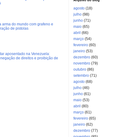
s
agosto
(18)
julho
(98)
junho
(71)
ra arma do mundo com grafeno e
maio
(65)
eração de pistolas
abril
(66)
março
(54)
fevereiro
(60)
janeiro
(53)
litar aposentado na Venezuela:
dezembro
(60)
negação de direitos e proibição de
novembro
(79)
outubro
(86)
setembro
(71)
agosto
(68)
julho
(46)
junho
(61)
maio
(53)
abril
(80)
março
(61)
fevereiro
(65)
janeiro
(62)
dezembro
(77)
novembro
(85)