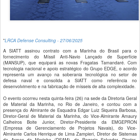
*
LRCA Defense Consulting - 27/06/2025
A SIATT assinou contrato com a Marinha do Brasil para o
fornecimento do Míssil Anti-Navio Lançado de Superfície
(MANSUP), que equipará as novas Fragatas Tamandaré. Com
tecnologia nacional e apoio estratégico do Grupo EDGE, o acordo
representa um avanço na soberania tecnológica no setor de
defesa naval e consolida a SIATT como referência no
desenvolvimento e na fabricação de mísseis de alta complexidade.
O evento ocorreu nesta quinta-feira (26) na sede da Diretoria Geral
de Material da Marinha, no Rio de Janeiro, e contou com a
presença do Almirante de Esquadra Edgar Luiz Siqueira Barbosa,
Diretor-Geral de Material da Marinha, do Vice-Almirante Amaury
Calheiros Boite Junior, Diretor-Presidente da EMGEPRON
(Empresa de Gerenciamento de Projetos Navais), do Vice-
Almirante Carlos Henrique de Lima Zampieri, Diretor de Sistemas
de Armas da Marinha (DSAM), de Rogerio Salvador, Diretor-