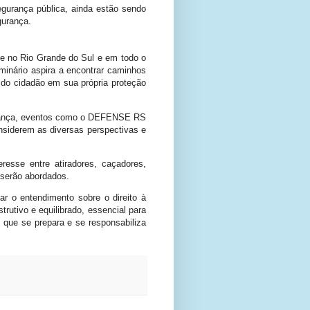
egurança pública, ainda estão sendo
gurança.
de no Rio Grande do Sul e em todo o
minário aspira a encontrar caminhos
 do cidadão em sua própria proteção
gurança, eventos como o DEFENSE RS
nsiderem as diversas perspectivas e
eresse entre atiradores, caçadores,
e serão abordados.
r o entendimento sobre o direito à
rutivo e equilibrado, essencial para
que se prepara e se responsabiliza