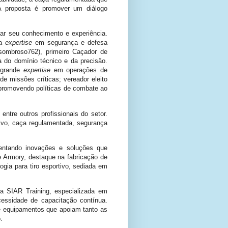
 A proposta é promover um diálogo
ar seu conhecimento e experiência.
ua
expertise
em segurança e defesa
sombroso762), primeiro Caçador de
a do domínio técnico e da precisão.
m grande
expertise
em operações de
e missões críticas; vereador eleito
promovendo políticas de combate ao
entre outros profissionais do setor.
rtivo, caça regulamentada, segurança
sentando inovações e soluções que
 Armory, destaque na fabricação de
ogia para tiro esportivo, sediada em
 a SIAR Training, especializada em
essidade de capacitação contínua.
 e equipamentos que apoiam tanto as
.