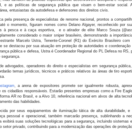
tal, e as políticas de segurança pública que visam o bem-estar social.
 área, entusiastas da autodefesa e defensores dos direitos civis.
a pela presença de especialistas de renome nacional, prontos a compartilh
s até o momento, figuram nomes como Delano Algayer, reconhecido por s
das à pesca e à caça esportiva, e o atirador de elite Marco Souza (@as
lamente considerado o maior sniper brasileiro, demonstrando a importânci
strante Marcelo Ustra, Tenente-Coronel (R1) do Exército Brasileiro co
e se destacou por sua atuação em proteção de autoridades e coordenação d
rança pública e defesa, Ustra é Coordenador Regional do PL Defesa no RS, 
e segurança.
de advogados, operadores do direito e especialistas em segurança pública, 
darão temas jurídicos, técnicos e práticos relativos às áreas de tiro espo
esa.
nstagram
, a arena de expositores promete ser igualmente robusta, apre
 e os cidadãos responsáveis. Estarão presentes empresas como a Fire Eagle
rma AR no Brasil, e a Alvo 10, referência nacional em alvos de alta tecnol
ramento das habilidades.
ida por seus equipamentos de iluminação tática de alta durabilidade, e
nça pessoal e operacional, também marcarão presença, sublinhando a nec
 exibirá suas soluções tecnológicas para a segurança, incluindo sistemas
o setor privado, contribuindo para a modernização das operações de proteção