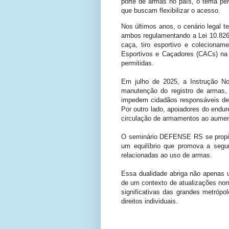
porte de armas no país, o tema per
que buscam flexibilizar o acesso.
Nos últimos anos, o cenário legal 
ambos regulamentando a Lei 10.826/2
caça, tiro esportivo e colecionam
Esportivos e Caçadores (CACs) na 
permitidas.
Em julho de 2025, a Instrução No
manutenção do registro de armas, 
impedem cidadãos responsáveis de e
Por outro lado, apoiadores do endu
circulação de armamentos ao aumento
O seminário DEFENSE RS se propõe 
um equilíbrio que promova a segura
relacionadas ao uso de armas.
Essa dualidade abriga não apenas um
de um contexto de atualizações nor
significativas das grandes metrópo
direitos individuais.