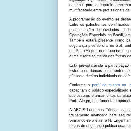
contribui para o controle ambien
multifacetado entre profissionais da
A programação do evento se destac
Entre os palestrantes confirmado
pessoal, além de atividades liga
Operações Especiais no Brasil, amp
Também estará presente como pale
segurança presidencial no GSI, ond
em Porto Alegre, com foco em segu
crime e fortalecimento das forças d
Está prevista ainda a participação 
Estes e os demais palestrantes abor
pública e direitos individuais de def
Conforme o
perfil do evento no I
capacitam o público especializado
supressores e armamentos da platafo
Porto Alegre, que fomenta o aprimo
A AEGIS Lanternas Táticas, conhec
treinamento avançado para segura
Somando-se a elas, a N. Engenharia
forças de segurança pública quanto 