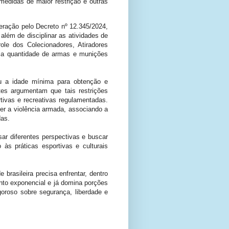
medidas de maior restrição e outras
eração pelo Decreto nº 12.345/2024,
além de disciplinar as atividades de
ole dos Colecionadores, Atiradores
a a quantidade de armas e munições
ou a idade mínima para obtenção e
tes argumentam que tais restrições
tivas e recreativas regulamentadas.
er a violência armada, associando a
das.
r diferentes perspectivas e buscar
 às práticas esportivas e culturais
brasileira precisa enfrentar, dentro
nto exponencial e já domina porções
goroso sobre segurança, liberdade e