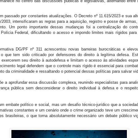
manece no centro das discussões públicas e legislativas, alternando entre 
tem passado por constantes atualizações. O Decreto nº 11.615/2023 e sua alt
003, intensificaram as regras para a aquisição, registro e posse de armas, 
ento. Um ponto importante dessas mudanças foi a centralização do contr
Polícia Federal, dificultando o acesso e impondo limites mais rígidos par
rmativa DG/PF nº 311 acrescentou novas barreiras burocráticas e elev
o que tem sido criticado por defensores do direito à legítima defesa. Es
xercerem seu direito à autodefesa e limitam o acesso às atividades espor
recimento legal defendem que o controle mais rígido é essencial para combat
 da criminalidade e ressaltando o potencial dessas políticas para salvar vi
a aprofundar essa discussão complexa, reunindo especialistas para analisa
nça pública sem desconsiderar o direito individual à defesa e o respeito
 embate político e social, mas um desafio técnico-jurídico que a sociedade 
mativas constantes e um cenário onde o crime organizado teve um crescime
les brasileiras, o que torna absolutamente necessário um debate público vi