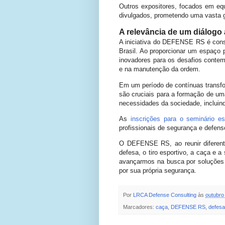
Outros expositores, focados em equ
divulgados, prometendo uma vasta 
A relevância de um diálogo 
A iniciativa do DEFENSE RS é consi
Brasil. Ao proporcionar um espaço 
inovadores para os desafios contem
e na manutenção da ordem.
Em um período de contínuas transf
são cruciais para a formação de um
necessidades da sociedade, incluindo
As
inscrições para o seminário e
profissionais de segurança e defenso
O DEFENSE RS, ao reunir diferente
defesa, o tiro esportivo, a caça e 
avançarmos na busca por soluções 
por sua própria segurança.
Por
LRCA Defense Consulting
às
outubro
Marcadores:
caça
,
DEFENSE RS
,
defesa