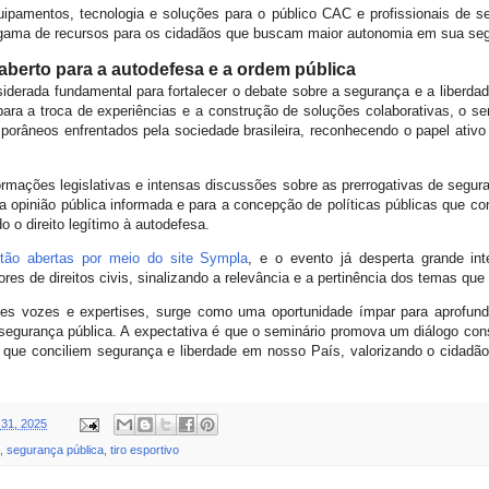
ipamentos, tecnologia e soluções para o público CAC e profissionais de s
gama de recursos para os cidadãos que buscam maior autonomia em sua se
aberto para a autodefesa e a ordem pública
derada fundamental para fortalecer o debate sobre a segurança e a liberda
para a troca de experiências e a construção de soluções colaborativas, o se
porâneos enfrentados pela sociedade brasileira, reconhecendo o papel ativo
ormações legislativas e intensas discussões sobre as prerrogativas de se
a opinião pública informada e para a concepção de políticas públicas que co
 o direito legítimo à autodefesa.
stão abertas por meio do site Sympla
, e o evento já desperta grande int
res de direitos civis, sinalizando a relevância e a pertinência dos temas qu
s vozes e expertises, surge como uma oportunidade ímpar para aprofunda
a segurança pública. A expectativa é que o seminário promova um diálogo const
que conciliem segurança e liberdade em nosso País, valorizando o cidadão 
 31, 2025
,
segurança pública
,
tiro esportivo