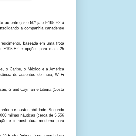
 ao entregar o 50º jato E195-E2 à
consolidando a companhia canadense
crescimento, baseada em uma frota
lo E195-E2 e opções para mais 25
s, o Caribe, o México e a América
sência de assentos do meio, Wi-Fi
ssau, Grand Cayman e Libéria (Costa
conforto e sustentabilidade. Segundo
00 milhas náuticas (cerca de 5.556
ção e infraestrutura moderna para
 “A Porter Airlines é uma verdadeira