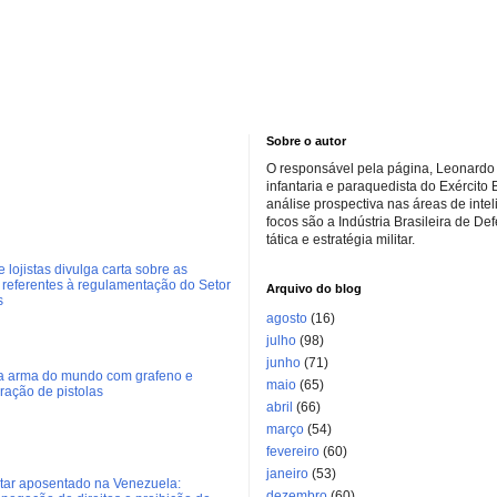
Sobre o autor
O responsável pela página, Leonardo 
infantaria e paraquedista do Exército 
análise prospectiva nas áreas de inte
focos são a Indústria Brasileira de De
tática e estratégia militar.
 lojistas divulga carta sobre as
referentes à regulamentação do Setor
Arquivo do blog
s
agosto
(16)
julho
(98)
junho
(71)
ra arma do mundo com grafeno e
maio
(65)
eração de pistolas
abril
(66)
março
(54)
fevereiro
(60)
janeiro
(53)
litar aposentado na Venezuela:
dezembro
(60)