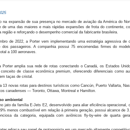
2025
 na expansão de sua presença no mercado de aviação da América do Norte
arte de uma das maiores e mais rápidas expansões de frota do continente, 
egião e reforçando o desempenho comercial da fabricante brasileira.
mbro de 2022, a Porter vem implementando uma estratégia agressiva de 
to dos passageiros. A companhia possui 75 encomendas firmes do mode
total a 100 aeronaves.
 Porter amplia sua rede de rotas conectando o Canadá, os Estados Unido
conceito de classe econômica premium, oferecendo diferenciais como au
em taças de cristal.
 13 novas rotas para destinos turísticos como Cancún, Puerto Vallarta, Na
portos canadenses — Toronto, Ottawa, Montreal e Hamilton.
so ambiental
jato da família E-Jets E2, desenvolvido para aliar eficiência operacional, 
9% menos combustível em relação à primeira geração, possui alcance de 3.0
nciosa da categoria, equipada com aviônicos fly-by-wire de quarta gera
rter reforça seu papel de protagonista em um mercado altamente competitivo.