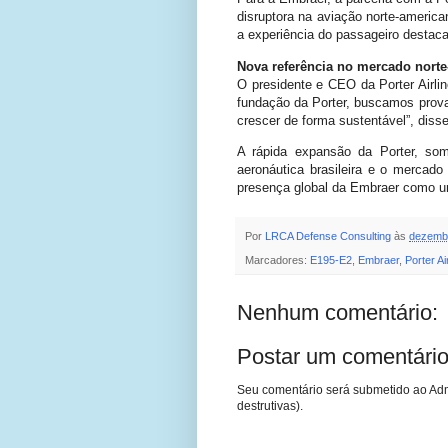
disruptora na aviação norte-americ
a experiência do passageiro destac
Nova referência no mercado nort
O presidente e CEO da Porter Airli
fundação da Porter, buscamos prova
crescer de forma sustentável”, disse
A rápida expansão da Porter, som
aeronáutica brasileira e o mercad
presença global da Embraer como um
Por
LRCA Defense Consulting
às
dezembr
Marcadores:
E195-E2
,
Embraer
,
Porter Ai
Nenhum comentário:
Postar um comentári
Seu comentário será submetido ao Adm
destrutivas).