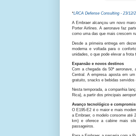
*
LRCA Defense Consulting - 23/
12/
A Embraer alcançou um novo marco
Porter Airlines. A aeronave faz p
como uma das que mais crescem na r
Desde a primeira entrega em deze
moderna e voltada para o confor
unidades, o que pode elevar a frota 
Expansão e novos destinos
Com a chegada da 50ª aeronave, a
Central. A empresa aposta em um 
gratuito, snacks e bebidas servidos 
Nesta temporada, a companhia lança
Rica), a partir dos principais aero
Avanço tecnológico e compromis
O E195-E2 é o maior e mais moderno 
a Embraer, o modelo consome até 2
km) e oferece a cabine mais sile
passageiros.
Para a Embraer, a parceria com a Po