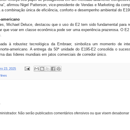
ana”, afirmou Nigel Patterson, vice-presidente de Vendas e Marketing da co
a a combinação única de eficiência, conforto e desempenho ambiental do E19
e-americano
nes, Michael Deluce, destacou que o uso do E2 tem sido fundamental para red
r que voar em classe econômica pode ser uma experiência prazerosa. O E2 
.
ada à robustez tecnológica da Embraer, simboliza um momento de integ
o norte-americano. A entrega da 50ª unidade do E195-E2 consolida o suces
a das líderes mundiais em jatos comerciais de corredor único.
o 23, 2025
rlines
o
inistrador. Não serão publicados comentários ofensivos ou que visem desabonar 