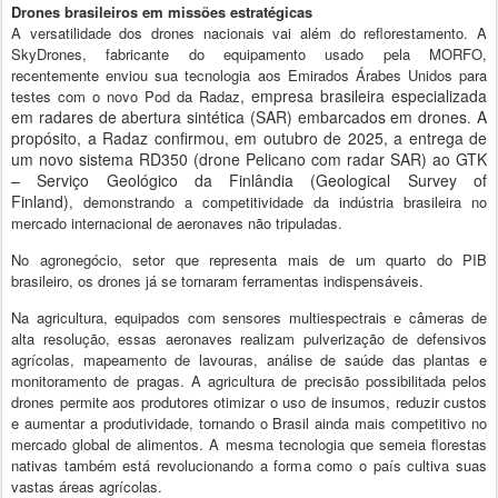
Drones brasileiros em missões estratégicas
A versatilidade dos drones nacionais vai além do reflorestamento. A
SkyDrones, fabricante do equipamento usado pela MORFO,
recentemente enviou sua tecnologia aos Emirados Árabes Unidos para
, empresa brasileira especializada
testes com o novo Pod da Radaz
em radares de abertura sintética (SAR) embarcados em drones
A
.
propósito, a Radaz confirmou, em outubro de 2025, a entrega de
um novo sistema RD350 (drone Pelicano com radar SAR) ao GTK
– Serviço Geológico da Finlândia (Geological Survey of
Finland)
,
demonstrando a competitividade da indústria brasileira no
mercado internacional de aeronaves não tripuladas.
No agronegócio, setor que representa mais de um quarto do PIB
brasileiro, os drones já se tornaram ferramentas indispensáveis.
Na agricultura, equipados com sensores multiespectrais e câmeras de
alta resolução, essas aeronaves realizam pulverização de defensivos
agrícolas, mapeamento de lavouras, análise de saúde das plantas e
monitoramento de pragas. A agricultura de precisão possibilitada pelos
drones permite aos produtores otimizar o uso de insumos, reduzir custos
e aumentar a produtividade, tornando o Brasil ainda mais competitivo no
mercado global de alimentos. A mesma tecnologia que semeia florestas
nativas também está revolucionando a forma como o país cultiva suas
vastas áreas agrícolas.