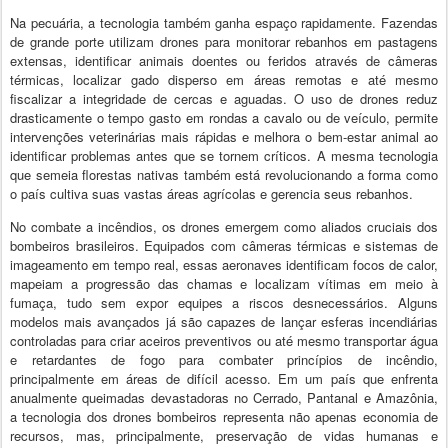
Na pecuária, a tecnologia também ganha espaço rapidamente. Fazendas
de grande porte utilizam drones para monitorar rebanhos em pastagens
extensas, identificar animais doentes ou feridos através de câmeras
térmicas, localizar gado disperso em áreas remotas e até mesmo
fiscalizar a integridade de cercas e aguadas. O uso de drones reduz
drasticamente o tempo gasto em rondas a cavalo ou de veículo, permite
intervenções veterinárias mais rápidas e melhora o bem-estar animal ao
identificar problemas antes que se tornem críticos. A mesma tecnologia
que semeia florestas nativas também está revolucionando a forma como
o país cultiva suas vastas áreas agrícolas e gerencia seus rebanhos.
No combate a incêndios, os drones emergem como aliados cruciais dos
bombeiros brasileiros. Equipados com câmeras térmicas e sistemas de
imageamento em tempo real, essas aeronaves identificam focos de calor,
mapeiam a progressão das chamas e localizam vítimas em meio à
fumaça, tudo sem expor equipes a riscos desnecessários. Alguns
modelos mais avançados já são capazes de lançar esferas incendiárias
controladas para criar aceiros preventivos ou até mesmo transportar água
e retardantes de fogo para combater princípios de incêndio,
principalmente em áreas de difícil acesso. Em um país que enfrenta
anualmente queimadas devastadoras no Cerrado, Pantanal e Amazônia,
a tecnologia dos drones bombeiros representa não apenas economia de
recursos, mas, principalmente, preservação de vidas humanas e