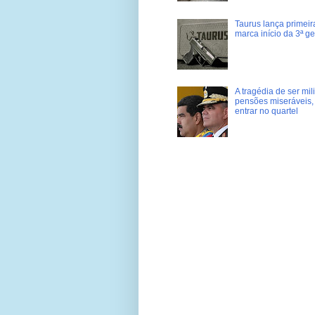
Taurus lança primei
marca início da 3ª g
A tragédia de ser mi
pensões miseráveis, 
entrar no quartel