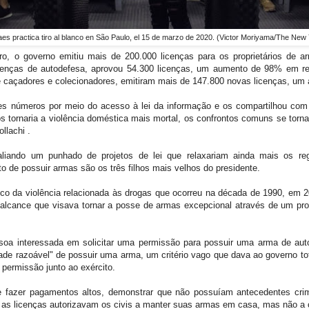
es practica tiro al blanco en São Paulo, el 15 de marzo de 2020. (Victor Moriyama/The New
ro, o governo emitiu mais de 200.000 licenças para os proprietários de ar
 licenças de autodefesa, aprovou 54.300 licenças, um aumento de 98% em re
e caçadores e colecionadores, emitiram mais de 147.800 novas licenças, um
es números por meio do acesso à lei da informação e os compartilhou co
os tornaria a violência doméstica mais mortal, os confrontos comuns se tor
llachi .
liando um punhado de projetos de lei que relaxariam ainda mais os r
o de possuir armas são os três filhos mais velhos do presidente.
o da violência relacionada às drogas que ocorreu na década de 1990, em 20
alcance que visava tornar a posse de armas excepcional através de um pro
ssoa interessada em solicitar uma permissão para possuir uma arma de auto
ade razoável" de possuir uma arma, um critério vago que dava ao governo tot
 permissão junto ao exército.
fazer pagamentos altos, demonstrar que não possuíam antecedentes crimi
s, as licenças autorizavam os civis a manter suas armas em casa, mas não a c