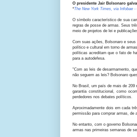
O presidente Jair Bolsonaro galva
*
The New York Times, via Infobae -
O símbolo característico de sua ca
regras de posse de armas. Seus trê
meio de projetos de lei e publicaçõe
Com suas ações, Bolsonaro e seus fi
político e cultural em torno de ar
políticas acreditam que o fato de 
para a autodefesa.
"Com as leis de desarmamento, que 
não seguem as leis? Bolsonaro questi
No Brasil, um país de mais de 209
garantia constitucional, como oc
perdedores nos debates políticos.
Aproximadamente dois em cada trê
permissão para comprar armas, de a
No entanto, com o governo Bolsonar
armas nas primeiras semanas de se