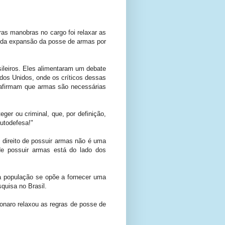
as manobras no cargo foi relaxar as
s da expansão da posse de armas por
sileiros. Eles alimentaram um debate
dos Unidos, onde os críticos dessas
s afirmam que armas são necessárias
er ou criminal, que, por definição,
autodefesa!"
direito de possuir armas não é uma
de possuir armas está do lado dos
 população se opõe a fornecer uma
quisa no Brasil.
onaro relaxou as regras de posse de