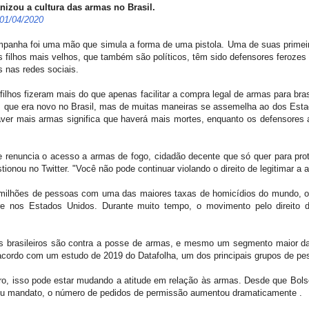
nizou a cultura das armas no Brasil.
 01/04/2020
mpanha foi uma mão que simula a forma de uma pistola. Uma de suas primeir
s filhos mais velhos, que também são políticos, têm sido defensores feroze
s nas redes sociais.
lhos fizeram mais do que apenas facilitar a compra legal de armas para bra
mas que era novo no Brasil, mas de muitas maneiras se assemelha ao dos Esta
haver mais armas significa que haverá mais mortes, enquanto os defensore
renuncia o acesso a armas de fogo, cidadão decente que só quer para proteg
onou no Twitter. "Você não pode continuar violando o direito de legitimar a 
 milhões de pessoas com uma das maiores taxas de homicídios do mundo, o 
orre nos Estados Unidos. Durante muito tempo, o movimento pelo direito 
s brasileiros são contra a posse de armas, e mesmo um segmento maior da
cordo com um estudo de 2019 do Datafolha, um dos principais grupos de pes
o, isso pode estar mudando a atitude em relação às armas. Desde que Bols
u mandato, o número de pedidos de permissão aumentou dramaticamente .