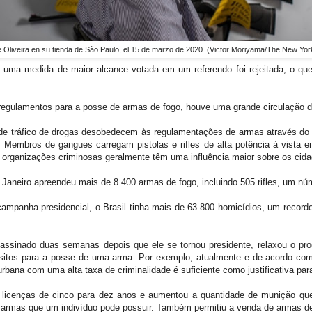
e Oliveira en su tienda de São Paulo, el 15 de marzo de 2020. (Victor Moriyama/The New Yo
 uma medida de maior alcance votada em um referendo foi rejeitada, o que
egulamentos para a posse de armas de fogo, houve uma grande circulação de
de tráfico de drogas desobedecem às regulamentações de armas através do 
 Membros de gangues carregam pistolas e rifles de alta potência à vista em
 organizações criminosas geralmente têm uma influência maior sobre os cida
 Janeiro apreendeu mais de 8.400 armas de fogo, incluindo 505 rifles, um nú
ampanha presidencial, o Brasil tinha mais de 63.800 homicídios, um recorde
 assinado duas semanas depois que ele se tornou presidente, relaxou o pr
isitos para a posse de uma arma. Por exemplo, atualmente e de acordo com
bana com uma alta taxa de criminalidade é suficiente como justificativa par
s licenças de cinco para dez anos e aumentou a quantidade de munição q
rmas que um indivíduo pode possuir. Também permitiu a venda de armas de 