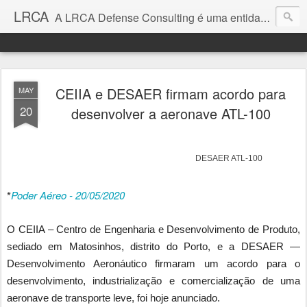
LRCA
A LRCA Defense Consulting é uma entidade sem fins lucrativos que se dedica a produzir e divulgar notícias e análises sobre as Empresas de Defesa. Não somos jornalistas e nem este é um blog jornalístico.
CEIIA e DESAER firmam acordo para
MAY
20
desenvolver a aeronave ATL-100
DESAER ATL-100
Poder Aéreo - 20/05/2020
*
O CEIIA – Centro de Engenharia e Desenvolvimento de Produto,
sediado em Matosinhos, distrito do Porto, e a DESAER —
Desenvolvimento Aeronáutico firmaram um acordo para o
desenvolvimento, industrialização e comercialização de uma
aeronave de transporte leve, foi hoje anunciado.