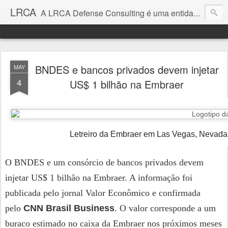
LRCA
A LRCA Defense Consulting é uma entidade sem fins lucrativos que se dedica a produzir e divulgar notícias e análises sobre as Empresas de Defesa. Não somos jornalistas e nem este é um blog jornalístico.
BNDES e bancos privados devem injetar
MAY
4
US$ 1 bilhão na Embraer
Letreiro da Embraer em Las Vegas, Nevada
O BNDES e um consórcio de bancos privados devem
injetar US$ 1 bilhão na Embraer. A informação foi
publicada pelo jornal Valor Econômico e confirmada
pelo
CNN Brasil Business
. O valor corresponde a um
buraco estimado no caixa da Embraer nos próximos meses