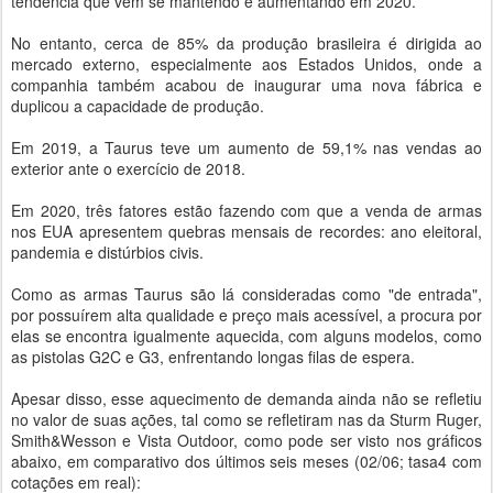
tendência que vem se mantendo e aumentando em 2020.
No entanto, cerca de 85% da produção brasileira é dirigida ao
mercado externo, especialmente aos Estados Unidos, onde a
companhia também acabou de inaugurar uma nova fábrica e
duplicou a capacidade de produção.
Em 2019, a Taurus teve um aumento de 59,1% nas vendas ao
exterior ante o exercício de 2018.
Em 2020, três fatores estão fazendo com que a venda de armas
nos EUA apresentem quebras mensais de recordes: ano eleitoral,
pandemia e distúrbios civis.
Como as armas Taurus são lá consideradas como "de entrada",
por possuírem alta qualidade e preço mais acessível, a procura por
elas se encontra igualmente aquecida, com alguns modelos, como
as pistolas G2C e G3, enfrentando longas filas de espera.
Apesar disso, esse aquecimento de demanda ainda não se refletiu
no valor de suas ações, tal como se refletiram nas da Sturm Ruger,
Smith&Wesson e Vista Outdoor, como pode ser visto nos gráficos
abaixo, em comparativo dos últimos seis meses (02/06; tasa4 com
cotações em real)
: