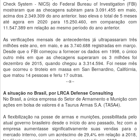
Check System - NICS) do Federal Bureau of Investigation (FBI)
mostraram que as checagens subiram para 3.091.455 em maio,
acima dos 2.349.309 do ano anterior. Isso eleva o total de 5 meses
até agora em 2020 para 15.250.460, em comparação com
11.547.389 em relação ao mesmo período do ano anterior.
As verificações mensais de antecedentes já ultrapassaram três
milhões este ano, em maio, e as 3.740.688 registradas em março.
Desde que o FBI começou a fornecer os dados em 1998, o único
outro mês em que as checagens superaram os 3 milhões foi
dezembro de 2015, quando chegou a 3.314.594. Foi nesse mês
que ocorreu o tiroteio em massa em San Bernardino, Califórnia,
que matou 14 pessoas e feriu 17 outras.
--x--
A situação no Brasil, por LRCA Defense Consulting
No Brasil, a única empresa do Setor de Armamento e Munição com
ações em bolsa de valores é a Taurus Armas S.A. (TASA4).
A flexibilização na posse de armas e munições, possibilitada pelo
atual governo brasileiro desde o início do ano passado, fez com a
empresa aumentasse significativamente suas vendas para o
mercado interno, com um acréscimo de 29,4% em relação a 2018,