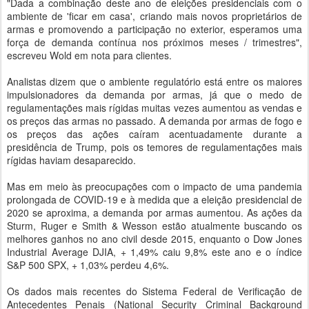
"Dada a combinação deste ano de eleições presidenciais com o
ambiente de 'ficar em casa', criando mais novos proprietários de
armas e promovendo a participação no exterior, esperamos uma
força de demanda contínua nos próximos meses / trimestres",
escreveu Wold em nota para clientes.
Analistas dizem que o ambiente regulatório está entre os maiores
impulsionadores da demanda por armas, já que o medo de
regulamentações mais rígidas muitas vezes aumentou as vendas e
os preços das armas no passado. A demanda por armas de fogo e
os preços das ações caíram acentuadamente durante a
presidência de Trump, pois os temores de regulamentações mais
rígidas haviam desaparecido.
Mas em meio às preocupações com o impacto de uma pandemia
prolongada de COVID-19 e à medida que a eleição presidencial de
2020 se aproxima, a demanda por armas aumentou. As ações da
Sturm, Ruger e Smith & Wesson estão atualmente buscando os
melhores ganhos no ano civil desde 2015, enquanto o Dow Jones
Industrial Average DJIA, + 1,49% caiu 9,8% este ano e o índice
S&P 500 SPX, + 1,03% perdeu 4,6%.
Os dados mais recentes do Sistema Federal de Verificação de
Antecedentes Penais (National Security Criminal Background