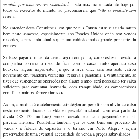
seguida por uma reserva sustentável
”. Esta máxima é usada até hoje por
todos os exércitos do mundo, ao preconizarem que “
não se combate sem
reserva
”.
No entender desta Consultoria, em que pese a Taurus estar se saindo muito
bem neste semestre, especialmente nos Estados Unidos onde tem vendas
recordes, a pandemia atual requer um cuidado muito grande por parte da
empresa.
Se fosse pagar o muro da dívida agora em junho, como estava previsto, a
companhia correria o risco de ficar com o caixa muito apertado caso
houvesse algum imprevisto, já que a área onde está sua sede entrou
novamente em “bandeira vermelha” relativa à pandemia. Eventualmente, se
tiver que suspender as operações por algum tempo, será necessário ter caixa
suficiente para continuar honrando, com tranquilidade, os compromissos
com funcionários, fornecedores etc.
Assim, a medida é cautelarmente estratégica ao permitir um alívio de caixa
neste momento incerto da vida empresarial nacional, com essa parte da
dívida (R$ 123 milhões) sendo reescalonada para pagamento em 31
parcelas mensais. Possibilita também que os dois bens em processo de
venda - a fábrica de capacetes e o terreno em Porto Alegre - sejam
preservados de uma eventual necessidade de venda a preços subavaliados.