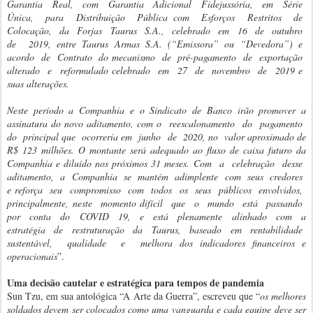
Garantia Real, com Garantia Adicional Fidejussória, em Série
Única, para Distribuição Pública com Esforços Restritos de
Colocação, da Forjas Taurus S.A., celebrado em 16 de outubro
de 2019, entre Taurus Armas S.A. (“Emissora” ou “Devedora”) e
acordo de Contrato do mecanismo de pré-pagamento de exportação
alterado e reformulado celebrado em 27 de novembro de 2019 e
suas alterações.
Neste período a Companhia e o Sindicato de Banco irão promover a
assinatura do novo aditamento, com o reescalonamento do pagamento
do principal que ocorreria em junho de 2020, no valor aproximado de
R$ 123 milhões. O montante será adequado ao fluxo de caixa futuro da
Companhia e diluído nos próximos 31 meses. Com a celebração desse
aditamento, a Companhia se mantém adimplente com seus credores
e reforça seu compromisso com todos os seus públicos envolvidos,
principalmente, neste momento difícil que o mundo está passando
por conta do COVID 19, e está plenamente alinhado com a
estratégia de restruturação da Taurus, baseado em rentabilidade
sustentável, qualidade e melhora dos indicadores financeiros e
operacionais
”.
Uma decisão cautelar e estratégica para tempos de pandemia
Sun Tzu, em sua antológica “A Arte da Guerra”, escreveu que “
os melhores
soldados devem ser colocados como uma vanguarda e cada equipe deve ser