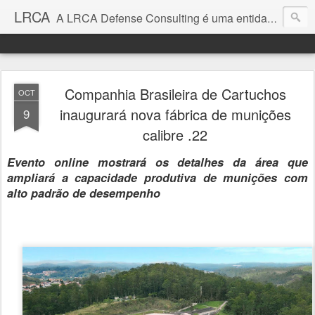
LRCA
A LRCA Defense Consulting é uma entidade sem fins lucrativos que se dedica a produzir e divulgar notícias e análises sobre as Empresas de Defesa. Não somos jornalistas e nem este é um blog jornalístico.
Companhia Brasileira de Cartuchos
OCT
inaugurará nova fábrica de munições
9
calibre .22
Evento online mostrará os detalhes da área que
ampliará a capacidade produtiva de munições com
alto padrão de desempenho