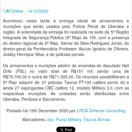
*
JM Online - 14/12/2020
Aconteceu nesta tarde a entrega oficial de armamentos e
munições que serão usados pela Polícia Penal de Uberaba e
região. A solenidade de entrega foi realizada na sede da 5ª Região
Integrada de Segurança Pública (5ª Risp) às 15h, com a presença
do diretor-regional da 5ª Risp, Itamar da Silva Rodrigues Júnior, do
diretor-geral da Penitenciária Professor Aluízio Ignácio de Oliveira,
Josiley Henrique Silva, e de policiais penais.
Os armamentos e munições advêm de emendas do deputado Heli
Grilo (PSL) no valor total de R$151 mil, sendo uma de
R$79.700,00 e outra de R$71.300,00. Os recursos possibilitaram a
5ª Risp adquirir de 37 pistolas Taurus PT100 calibre ponto 40 e
ainda 27 espingardas CBC calibre 12, modelo Military 3.0, com as
respectivas munições. As unidades serão distribuídas entre
Uberaba, Perdizes e Sacramento.
Postado há
15th December 2020
por
LRCA Defense Consulting
Marcadores:
cbc
Pump Military
Taurus Armas