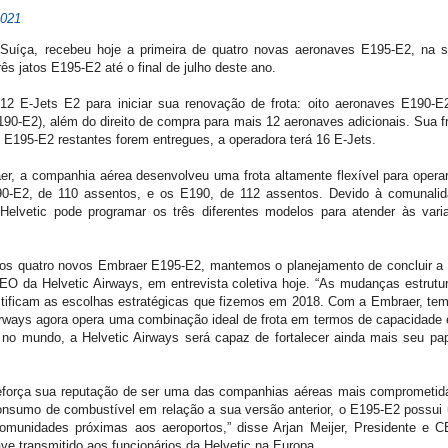
2021
 Suíça, recebeu hoje a primeira de quatro novas aeronaves E195-E2, n
ês jatos E195-E2 até o final de julho deste ano.
2 E-Jets E2 para iniciar sua renovação de frota: oito aeronaves E190-E2
190-E2), além do direito de compra para mais 12 aeronaves adicionais. Sua fr
 E195-E2 restantes forem entregues, a operadora terá 16 E-Jets.
r, a companhia aérea desenvolveu uma frota altamente flexível para opera
0-E2, de 110 assentos, e os E190, de 112 assentos. Devido à comunalida
a Helvetic pode programar os três diferentes modelos para atender às va
os quatro novos Embraer E195-E2, mantemos o planejamento de concluir a r
CEO da Helvetic Airways, em entrevista coletiva hoje. “As mudanças estrut
tificam as escolhas estratégicas que fizemos em 2018. Com a Embraer, tem
c Airways agora opera uma combinação ideal de frota em termos de capacidade
2 no mundo, a Helvetic Airways será capaz de fortalecer ainda mais seu pa
reforça sua reputação de ser uma das companhias aéreas mais comprometid
sumo de combustível em relação a sua versão anterior, o E195-E2 possui 
comunidades próximas aos aeroportos,” disse Arjan Meijer, Presidente e 
ve transmitido aos funcionários da Helvetic na Europa.