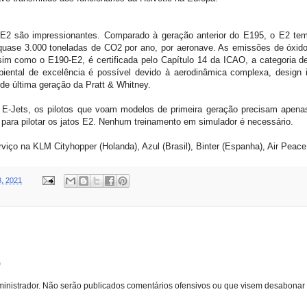
5-E2 são impressionantes. Comparado à geração anterior do E195, o E2 
uase 3.000 toneladas de CO2 por ano, por aeronave. As emissões de óxid
m como o E190-E2, é certificada pelo Capítulo 14 da ICAO, a categoria de 
iental de excelência é possível devido à aerodinâmica complexa, design 
 de última geração da Pratt & Whitney.
 E-Jets, os pilotos que voam modelos de primeira geração precisam apena
 para pilotar os jatos E2. Nenhum treinamento em simulador é necessário.
ço na KLM Cityhopper (Holanda), Azul (Brasil), Binter (Espanha), Air Peace (
3, 2021
o
inistrador. Não serão publicados comentários ofensivos ou que visem desabonar 