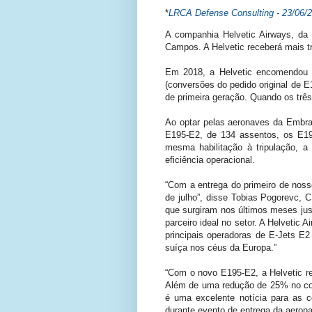
*
LRCA Defense Consulting - 23/06/
A companhia Helvetic Airways, da
Campos. A Helvetic receberá mais tr
Em 2018, a Helvetic encomendou 1
(conversões do pedido original de E
de primeira geração. Quando os três
Ao optar pelas aeronaves da Embrae
E195-E2, de 134 assentos, os E19
mesma habilitação à tripulação, 
eficiência operacional.
“Com a entrega do primeiro de noss
de julho”, disse Tobias Pogorevc, 
que surgiram nos últimos meses jus
parceiro ideal no setor. A Helveti
principais operadoras de E-Jets E
suíça nos céus da Europa.”
“Com o novo E195-E2, a Helvetic 
Além de uma redução de 25% no con
é uma excelente notícia para as 
durante evento de entrega da aerona