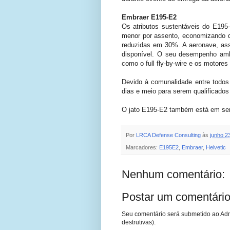
Embraer E195-E2
Os atributos sustentáveis do E19
menor por assento, economizando q
reduzidas em 30%. A aeronave, assi
disponível. O seu desempenho amb
como o full fly-by-wire e os motores
Devido à comunalidade entre todos
dias e meio para serem qualificados
O jato E195-E2 também está em servi
Por
LRCA Defense Consulting
às
junho 2
Marcadores:
E195E2
,
Embraer
,
Helvetic
Nenhum comentário:
Postar um comentári
Seu comentário será submetido ao Adm
destrutivas).