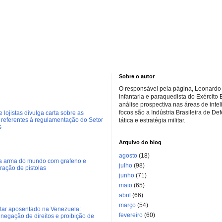
Sobre o autor
O responsável pela página, Leonardo 
infantaria e paraquedista do Exército 
análise prospectiva nas áreas de inte
focos são a Indústria Brasileira de De
 lojistas divulga carta sobre as
referentes à regulamentação do Setor
tática e estratégia militar.
s
Arquivo do blog
agosto
(18)
ra arma do mundo com grafeno e
julho
(98)
eração de pistolas
junho
(71)
maio
(65)
abril
(66)
março
(54)
litar aposentado na Venezuela:
fevereiro
(60)
negação de direitos e proibição de