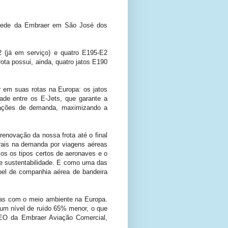
a sede da Embraer em São José dos
 (já em serviço) e quatro E195-E2
ota possui, ainda, quatro jatos E190
r em suas rotas na Europa: os jatos
de entre os E-Jets, que garante a
riações de demanda, maximizando a
enovação da nossa frota até o final
urais na demanda por viagens aéreas
os os tipos certos de aeronaves e o
 e sustentabilidade. E como uma das
pel de companhia aérea de bandeira
as com o meio ambiente na Europa.
um nível de ruído 65% menor, o que
CEO da Embraer Aviação Comercial,