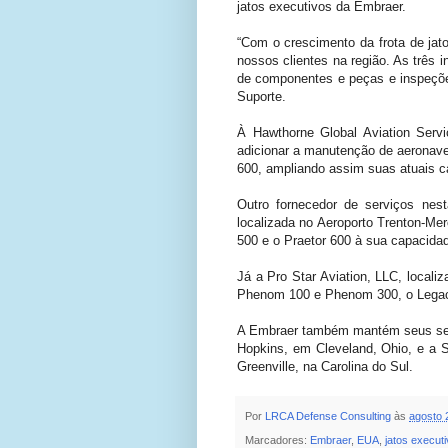
jatos executivos da Embraer.
“Com o crescimento da frota de ja
nossos clientes na região. As três
de componentes e peças e inspeçõe
Suporte.
À Hawthorne Global Aviation Serv
adicionar a manutenção de aeronav
600, ampliando assim suas atuais c
Outro fornecedor de serviços nes
localizada no Aeroporto Trenton-Mer
500 e o Praetor 600 à sua capacid
Já a Pro Star Aviation, LLC, local
Phenom 100 e Phenom 300, o Legacy 
A Embraer também mantém seus servi
Hopkins, em Cleveland, Ohio, e a 
Greenville, na Carolina do Sul.
Por
LRCA Defense Consulting
às
agosto 
Marcadores:
Embraer
,
EUA
,
jatos execut