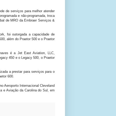
de de serviços para melhor atender
 programada e não-programada, troca
lobal de MRO da Embraer Serviços &
rk, foi outorgada a capacidade de
0, além do Praetor 500 e o Praetor
naves é a Jet East Aviation, LLC,
Legacy 450 e o Legacy 500, o Praetor
zada a prestar para serviços para o
etor 600.
o Aeroporto Internacional Cleveland
a e Aviação da Carolina do Sul, em