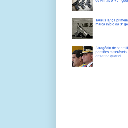
de Armas e Muniçõe
Taurus lança primei
marca início da 3ª g
A tragédia de ser mi
pensões miseráveis, 
entrar no quartel