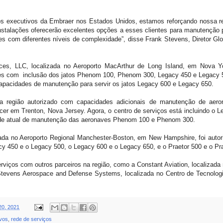
tos executivos da Embraer nos Estados Unidos, estamos reforçando nossa re
 instalações oferecerão excelentes opções a esses clientes para manutenção
s com diferentes níveis de complexidade”, disse Frank Stevens, Diretor G
ices, LLC, localizada no Aeroporto MacArthur de Long Island, em Nova Yo
es com inclusão dos jatos Phenom 100, Phenom 300, Legacy 450 e Legacy 50
apacidades de manutenção para servir os jatos Legacy 600 e Legacy 650.
ta região autorizado com capacidades adicionais de manutenção de aero
cer em Trenton, Nova Jersey. Agora, o centro de serviços está incluindo o 
ade atual de manutenção das aeronaves Phenom 100 e Phenom 300.
izada no Aeroporto Regional Manchester-Boston, em New Hampshire, foi autori
450 e o Legacy 500, o Legacy 600 e o Legacy 650, e o Praetor 500 e o Pra
ços com outros parceiros na região, como a Constant Aviation, localizada n
Stevens Aerospace and Defense Systems, localizada no Centro de Tecnologi
20, 2021
ivos
,
rede de serviços