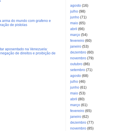
s
agosto
(16)
julho
(98)
junho
(71)
ra arma do mundo com grafeno e
maio
(65)
eração de pistolas
abril
(66)
março
(54)
fevereiro
(60)
janeiro
(53)
litar aposentado na Venezuela:
dezembro
(60)
negação de direitos e proibição de
novembro
(79)
outubro
(86)
setembro
(71)
agosto
(68)
julho
(46)
junho
(61)
maio
(53)
abril
(80)
março
(61)
fevereiro
(65)
janeiro
(62)
dezembro
(77)
novembro
(85)