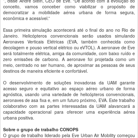
”, disse André Stein, CEO de Eve. “De acordo com a evolução do
conceito, vamos conceber como viabilizar o propósito de
democratizar a mobilidade aérea urbana de forma segura,
econômica e acessível.”
Essa primeira simulação acontecerá até o final do ano no Rio de
Janeiro. Helicópteros convencionais serão usados ​​simulando
Aeronaves Verticais Elétricas (EVA, também conhecida como
decolagem e pouso vertical elétrico ou eVTOL). A aeronave de Eve
será totalmente elétrica, amiga da comunidade, com baixo ruído e
zero emissões de carbono. A aeronave foi projetada como um
meio, centrado no ser humano, de aproximar as pessoas de seus
destinos de maneira eficiente e confortável.
O desenvolvimento de soluções inovadoras da UAM garante
acesso seguro e equitativo ao espaço aéreo urbano de forma
agnóstica, usando uma variedade de helicópteros convencionais,
aeronaves de asa fixa e, em um futuro próximo, EVA. Este trabalho
colaborativo com as partes interessadas da UAM alavancará a
capacidade operacional para oferecer uma experiência aérea
urbana positiva.
Sobre o grupo de trabalho CONOPS
O grupo de trabalho liderado pela Eve Urban Air Mobility começou