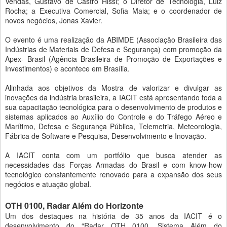
Vendas, Gustavo de Castro Hissi; o Diretor de Tecnologia, Luiz
Rocha; a Executiva Comercial, Sofia Maia; e o coordenador de
novos negócios, Jonas Xavier.
O evento é uma realização da ABIMDE (Associação Brasileira das
Indústrias de Materiais de Defesa e Segurança) com promoção da
Apex- Brasil (Agência Brasileira de Promoção de Exportações e
Investimentos) e acontece em Brasília.
Alinhada aos objetivos da Mostra de valorizar e divulgar as
inovações da indústria brasileira, a IACIT está apresentando toda a
sua capacitação tecnológica para o desenvolvimento de produtos e
sistemas aplicados ao Auxílio do Controle e do Tráfego Aéreo e
Marítimo, Defesa e Segurança Pública, Telemetria, Meteorologia,
Fábrica de Software e Pesquisa, Desenvolvimento e Inovação.
A IACIT conta com um portfólio que busca atender as
necessidades das Forças Armadas do Brasil e com know-how
tecnológico constantemente renovado para a expansão dos seus
negócios e atuação global.
OTH 0100, Radar Além do Horizonte
Um dos destaques na história de 35 anos da IACIT é o
desenvolvimento do “Radar OTH 0100, Sistema Além do