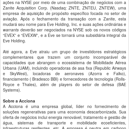
ações na NYSE por meio de uma combinação de negócios com a
Zanite Acquisition Corp. (Nasdaq: ZNTE, ZNTEU, ZNTEW), uma
empresa de aquisição de propósito específico focada no setor de
aviação. Após o fechamento da transação com a Zanite, esta
mudará seu nome para Eve Holding, Inc. e suas ações ordinárias e
warrants
deverão ser negociados na NYSE sob os novos códigos
“EVEX” e “EVEXW”, e a Eve se tornará uma subsidiária integral da
Eve Holding.
Até agora, a Eve atraiu um grupo de investidores estratégicos
complementares que trazem um conjunto incomparável de
capacidades que abrangem o ecossistema de Mobilidade Aérea
Urbana (UAM), incluindo operadoras de asa fixa (Republic Airways
e SkyWest), locadoras de aeronaves (Azorra e Falko),
financiamento ( Bradesco BBI) e fornecedores de tecnologia (Rolls-
Royce e Thales), além de players do setor de defesa (BAE
Systems).
Sobre a Acciona
A Acciona é uma empresa global, líder no fornecimento de
soluções regenerativas para uma economia descarbonizada. Sua
oferta de negócios inclui energia renovável, tratamento e gestão de
água, sistemas de transporte e mobilidade ecoeficientes,
infraestruturas resilientes, etc. A empresa é neutra em carbono