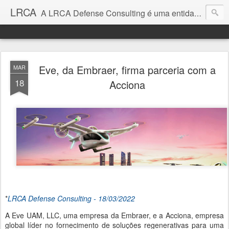
LRCA
A LRCA Defense Consulting é uma entidade sem fins lucrativos que se dedica a produzir e divulgar notícias e análises sobre as Empresas de Defesa. Não somos jornalistas e nem este é um blog jornalístico.
Eve, da Embraer, firma parceria com a
MAR
18
Acciona
*
LRCA Defense Consulting - 18/03/2022
A Eve UAM, LLC, uma empresa da Embraer, e a Acciona, empresa
global líder no fornecimento de soluções regenerativas para uma