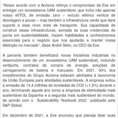
“Nosso acordo com a Acciona reforça o compromisso da Eve em
entregar um ecossistema UAM sustentável, que inclui não apenas
nosso eVTOL de emissão zero – veículo elétrico vertical de
decolagem e pouso – mas também a infraestrutura verde que dará
suporte a esse novo meio de transporte. Sua capacidade de
construir essas infraestruturas, somada às suas credenciais de
ponta em sustentabilidade, trazem habilidades e conhecimentos
essenciais para o negócio que nos ajudarão a manter nossa
distinção no mercado”, disse André Stein, co-CEO da Eve.
A parceria também beneficiará novas iniciativas industriais no
desenvolvimento de um ecossistema UAM sustentável, incluindo
vertiports, contratos de compra de energia, soluções de
carregamento de bateria e manuseio. Em 2021, 93% dos
investimentos do Grupo Acciona estavam alinhados à taxonomia
da União Europeia para atividades sustentáveis. A empresa evitou
a emissão de 13,4 milhões de toneladas de CO2 (+1,5%) durante o
ano, terminando aquele ano como a empresa de eletricidade mais
sustentável da Espanha e a segunda mais sustentável do mundo,
de acordo com o Sustainability Yearbook 2022 publicado pela
S&P Global.
Em dezembro de 2021, a Eve anunciou que planeja listar suas